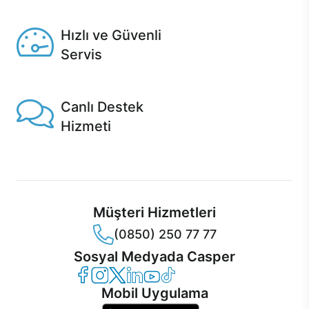
Seçili ürünlerde Aynı Gün Teslim!
Hızlı ve Güvenli
Servis
1 Saatte servis, Jet servis ve Turbo servis seçenekleri
Casper'da!
Canlı Destek
Hizmeti
Ürünlerinizle ilgili Casper Canlı Destek hizmeti her daim
sizinle.
Müşteri Hizmetleri
(0850) 250 77 77
Sosyal Medyada Casper
Casper Facebook
Casper Instagram
Casper Twitter
Casper LinkedIn
Casper YouTube
Casper TikTok
Mobil Uygulama