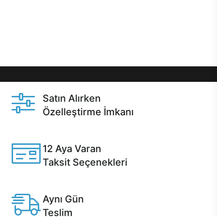
gibi özel fırsatlar Casper kullanıcılarını bekliyor.
Üstelik satın alma ve satın alma sonrasında hızlı
destek sayesinde Casper kullanıcıların her zaman
yanında!
Satın Alırken
Özelleştirme İmkanı
Casper ürünlerini satın alırken ihtiyacınıza göre
özelleştirebilirsiniz.
12 Aya Varan
Taksit Seçenekleri
Anlaşmalı kredi kartlarına 12 aya varan taksit seçenekleri
Casper'da.
Aynı Gün
Teslim