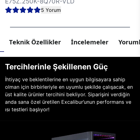
E75Z.250K-8Q70R-VLD
5 Yorum
Teknik Özellikler
İncelemeler
Yoruml
Tercihlerinle Şekillenen Güç
İhtiyaç ve beklentilerine en uygun bilgisayara sahip
olman için birbirleriyle en uyumlu şekilde çalışacak, en
üst kalite ürünler tercihini bekliyor. Siparişini verdiğin
anda sana özel üretilen Excalibur’unun performans ve
ısı testleri başlıyor!