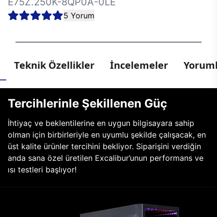
E75Z.250K-8QP0A-0LE
5 Yorum
Teknik Özellikler
İncelemeler
Yoruml
Tercihlerinle Şekillenen Güç
İhtiyaç ve beklentilerine en uygun bilgisayara sahip
olman için birbirleriyle en uyumlu şekilde çalışacak, en
üst kalite ürünler tercihini bekliyor. Siparişini verdiğin
anda sana özel üretilen Excalibur’unun performans ve
ısı testleri başlıyor!