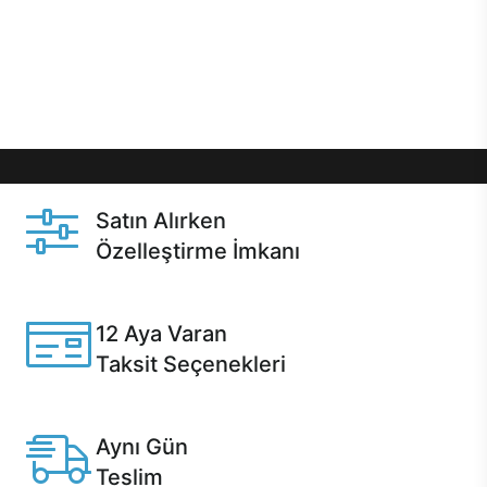
gibi özel fırsatlar Casper kullanıcılarını bekliyor.
Üstelik satın alma ve satın alma sonrasında hızlı
destek sayesinde Casper kullanıcıların her zaman
yanında!
Satın Alırken
Özelleştirme İmkanı
Casper ürünlerini satın alırken ihtiyacınıza göre
özelleştirebilirsiniz.
12 Aya Varan
Taksit Seçenekleri
Anlaşmalı kredi kartlarına 12 aya varan taksit seçenekleri
Casper'da.
Aynı Gün
Teslim