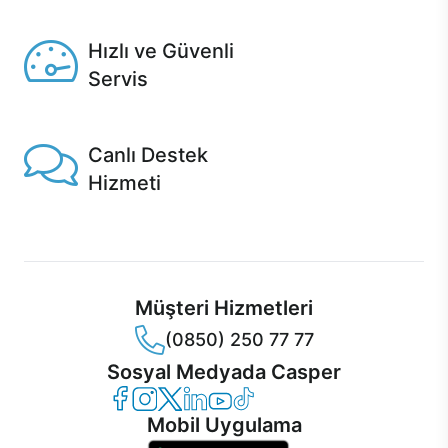
Seçili ürünlerde Aynı Gün Teslim!
Hızlı ve Güvenli
Servis
1 Saatte servis, Jet servis ve Turbo servis seçenekleri
Casper'da!
Canlı Destek
Hizmeti
Ürünlerinizle ilgili Casper Canlı Destek hizmeti her daim
sizinle.
Müşteri Hizmetleri
(0850) 250 77 77
Sosyal Medyada Casper
Casper Facebook
Casper Instagram
Casper Twitter
Casper LinkedIn
Casper YouTube
Casper TikTok
Mobil Uygulama