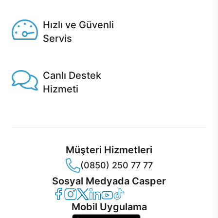
Seçili ürünlerde Aynı Gün Teslim!
Hızlı ve Güvenli
Servis
1 Saatte servis, Jet servis ve Turbo servis seçenekleri
Casper'da!
Canlı Destek
Hizmeti
Ürünlerinizle ilgili Casper Canlı Destek hizmeti her daim
sizinle.
Müşteri Hizmetleri
(0850) 250 77 77
Sosyal Medyada Casper
Casper Facebook
Casper Instagram
Casper Twitter
Casper LinkedIn
Casper YouTube
Casper TikTok
Mobil Uygulama