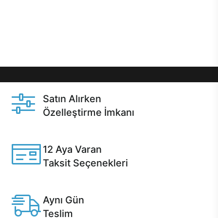
gibi özel fırsatlar Casper kullanıcılarını bekliyor.
Üstelik satın alma ve satın alma sonrasında hızlı
destek sayesinde Casper kullanıcıların her zaman
yanında!
Satın Alırken
Özelleştirme İmkanı
Casper ürünlerini satın alırken ihtiyacınıza göre
özelleştirebilirsiniz.
12 Aya Varan
Taksit Seçenekleri
Anlaşmalı kredi kartlarına 12 aya varan taksit seçenekleri
Casper'da.
Aynı Gün
Teslim