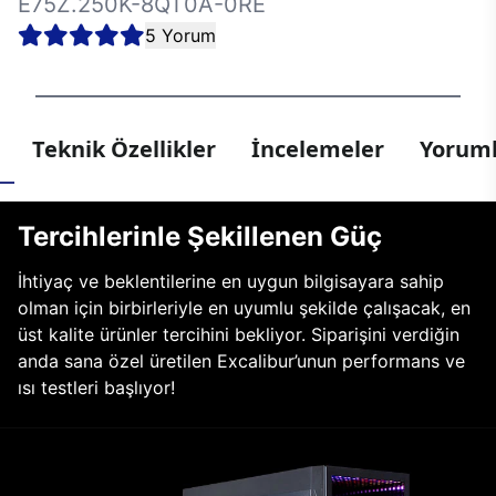
E75Z.250K-8QT0A-0RE
5 Yorum
Teknik Özellikler
İncelemeler
Yoruml
Tercihlerinle Şekillenen Güç
İhtiyaç ve beklentilerine en uygun bilgisayara sahip
olman için birbirleriyle en uyumlu şekilde çalışacak, en
üst kalite ürünler tercihini bekliyor. Siparişini verdiğin
anda sana özel üretilen Excalibur’unun performans ve
ısı testleri başlıyor!