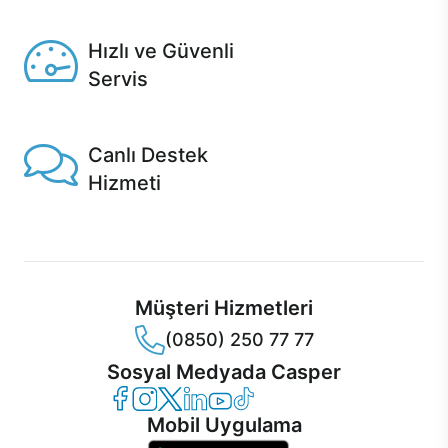
Seçili ürünlerde Aynı Gün Teslim!
Hızlı ve Güvenli
Servis
1 Saatte servis, Jet servis ve Turbo servis seçenekleri
Casper'da!
Canlı Destek
Hizmeti
Ürünlerinizle ilgili Casper Canlı Destek hizmeti her daim
sizinle.
Müşteri Hizmetleri
(0850) 250 77 77
Sosyal Medyada Casper
Casper Facebook
Casper Instagram
Casper Twitter
Casper LinkedIn
Casper YouTube
Casper TikTok
Mobil Uygulama