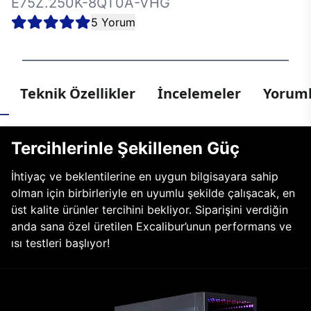
E75Z.250K-8QT0A-VHG
5 Yorum
Teknik Özellikler
İncelemeler
Yoruml
Tercihlerinle Şekillenen Güç
İhtiyaç ve beklentilerine en uygun bilgisayara sahip
olman için birbirleriyle en uyumlu şekilde çalışacak, en
üst kalite ürünler tercihini bekliyor. Siparişini verdiğin
anda sana özel üretilen Excalibur’unun performans ve
ısı testleri başlıyor!