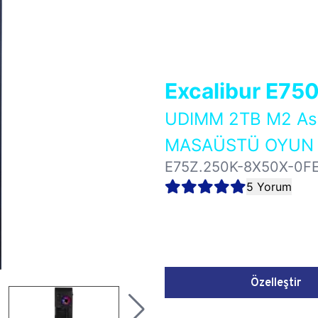
Excalibur E75
UDIMM 2TB M2 As
MASAÜSTÜ OYUN B
E75Z.250K-8X50X-0F
5 Yorum
Özelleştir