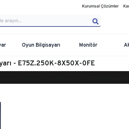
Kurumsal Çözümler
Ka
yar
Oyun Bilgisayarı
Monitör
A
ayarı - E75Z.250K-8X50X-0FE
calibur E750 Masaüstü Oyun Bilgisayarı
E75Z.250K-8X50X-0FE