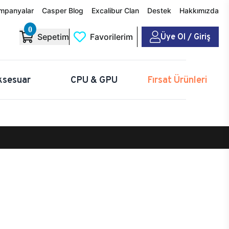
mpanyalar
Casper Blog
Excalibur Clan
Destek
Hakkımızda
0
Üye Ol / Giriş
Sepetim
Favorilerim
ksesuar
CPU & GPU
Fırsat Ürünleri