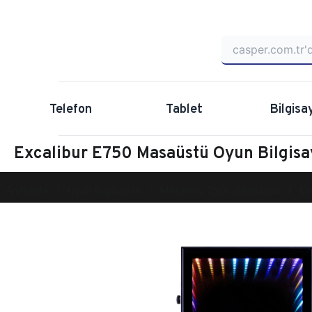
Telefon
Tablet
Bilgisa
Excalibur E750 Masaüstü Oyun Bilgis
Anasayfa
Oyun Bilgisayarı
Masaüstü Oyun Bilgisayarı
Ex