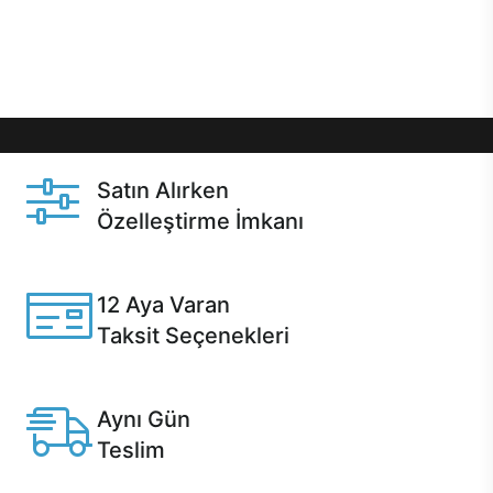
Üstelik satın alma ve satın alma sonrasında hızlı
destek sayesinde Casper kullanıcıların her zaman
yanında!
Satın Alırken
Özelleştirme İmkanı
Casper ürünlerini satın alırken ihtiyacınıza göre
özelleştirebilirsiniz.
12 Aya Varan
Taksit Seçenekleri
Anlaşmalı kredi kartlarına 12 aya varan taksit seçenekleri
Casper'da.
Aynı Gün
Teslim
Seçili ürünlerde Aynı Gün Teslim!