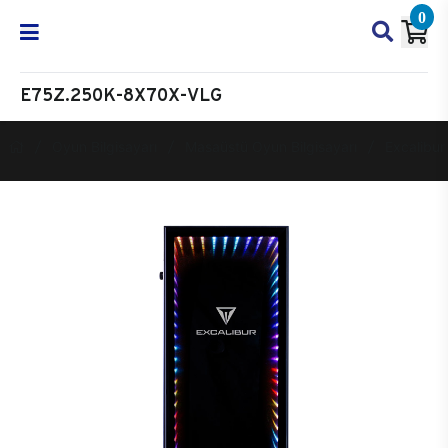
0
E75Z.250K-8X70X-VLG
Oyun Bilgisayarı
Masaüstü Oyun Bilgisayarı
Excalibur