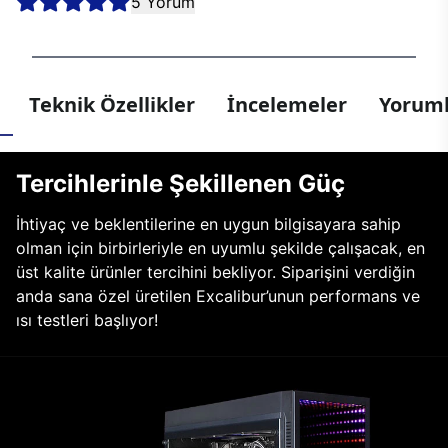
5 Yorum
Teknik Özellikler
İncelemeler
Yoruml
Tercihlerinle Şekillenen Güç
İhtiyaç ve beklentilerine en uygun bilgisayara sahip
olman için birbirleriyle en uyumlu şekilde çalışacak, en
üst kalite ürünler tercihini bekliyor. Siparişini verdiğin
anda sana özel üretilen Excalibur’unun performans ve
ısı testleri başlıyor!