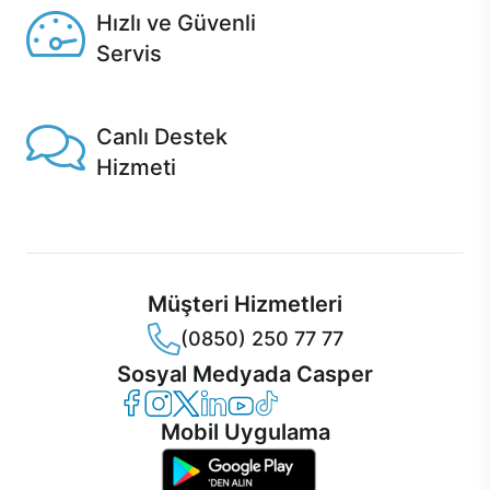
Hızlı ve Güvenli
Servis
1 Saatte servis, Jet servis ve Turbo servis seçenekleri
Casper'da!
Canlı Destek
Hizmeti
Ürünlerinizle ilgili Casper Canlı Destek hizmeti her daim
sizinle.
Müşteri Hizmetleri
(0850) 250 77 77
Sosyal Medyada Casper
Casper Facebook
Casper Instagram
Casper Twitter
Casper LinkedIn
Casper YouTube
Casper TikTok
Mobil Uygulama