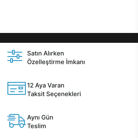
Üstelik satın alma ve satın alma sonrasında hızlı
destek sayesinde Casper kullanıcıların her zaman
yanında!
Satın Alırken
Özelleştirme İmkanı
Casper ürünlerini satın alırken ihtiyacınıza göre
özelleştirebilirsiniz.
12 Aya Varan
Taksit Seçenekleri
Anlaşmalı kredi kartlarına 12 aya varan taksit seçenekleri
Casper'da.
Aynı Gün
Teslim
Seçili ürünlerde Aynı Gün Teslim!