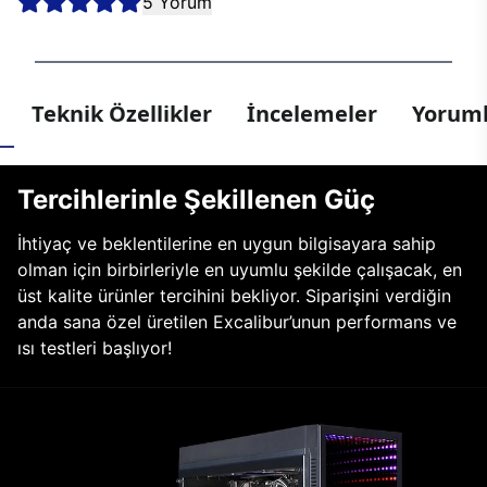
5 Yorum
Teknik Özellikler
İncelemeler
Yoruml
Tercihlerinle Şekillenen Güç
İhtiyaç ve beklentilerine en uygun bilgisayara sahip
olman için birbirleriyle en uyumlu şekilde çalışacak, en
üst kalite ürünler tercihini bekliyor. Siparişini verdiğin
anda sana özel üretilen Excalibur’unun performans ve
ısı testleri başlıyor!