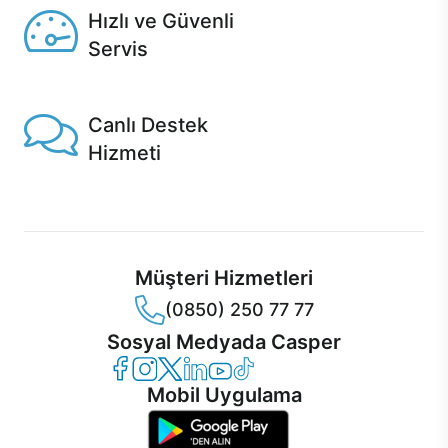
Hızlı ve Güvenli
Servis
1 Saatte servis, Jet servis ve Turbo servis seçenekleri
Casper'da!
Canlı Destek
Hizmeti
Ürünlerinizle ilgili Casper Canlı Destek hizmeti her daim
sizinle.
Müşteri Hizmetleri
(0850) 250 77 77
Sosyal Medyada Casper
Casper Facebook
Casper Instagram
Casper Twitter
Casper LinkedIn
Casper YouTube
Casper TikTok
Mobil Uygulama