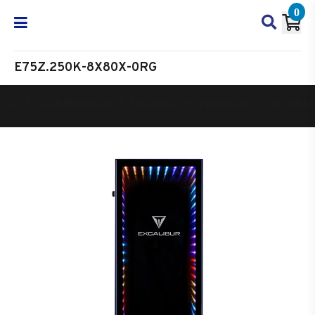
0
E75Z.250K-8X80X-0RG
Oyun Bilgisayarı
Masaüstü Oyun Bilgisayarı
Excalibur