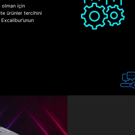
p olman için
te ürünler tercihini
n Excalibur’unun