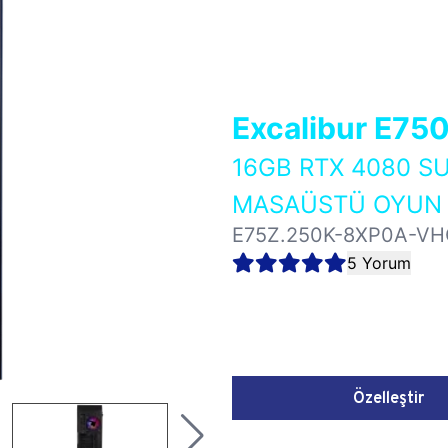
Excalibur E75
16GB RTX 4080 S
MASAÜSTÜ OYUN B
E75Z.250K-8XP0A-VH
5 Yorum
Özelleştir