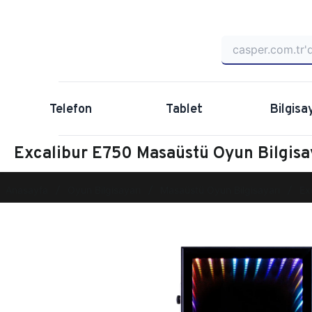
Telefon
Tablet
Bilgisa
Excalibur E750 Masaüstü Oyun Bilgi
Anasayfa
Oyun Bilgisayarı
Masaüstü Oyun Bilgisayarı
Ex