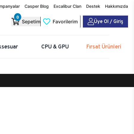
mpanyalar
Casper Blog
Excalibur Clan
Destek
Hakkımızda
0
Üye Ol / Giriş
Sepetim
Favorilerim
ksesuar
CPU & GPU
Fırsat Ürünleri