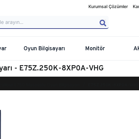
Kurumsal Çözümler
Ka
yar
Oyun Bilgisayarı
Monitör
A
sayarı - E75Z.250K-8XP0A-VHG
calibur E750 Masaüstü Oyun Bilgisayarı
E75Z.250K-8XP0A-VHG