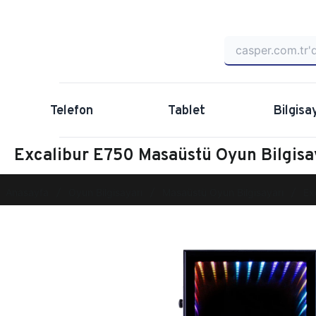
Telefon
Tablet
Bilgisa
Excalibur E750 Masaüstü Oyun Bilgi
Anasayfa
Oyun Bilgisayarı
Masaüstü Oyun Bilgisayarı
Ex