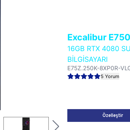
Excalibur E75
16GB RTX 4080 S
BİLGİSAYARI
E75Z.250K-8XP0R-VL
5 Yorum
Özelleştir