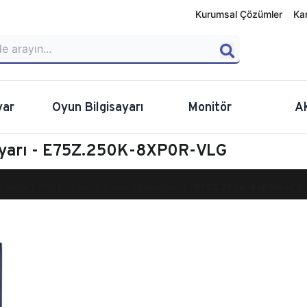
Kurumsal Çözümler
Ka
yar
Oyun Bilgisayarı
Monitör
A
sayarı - E75Z.250K-8XP0R-VLG
calibur E750 Masaüstü Oyun Bilgisayarı
E75Z.250K-8XP0R-VLG