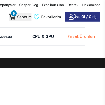
mpanyalar
Casper Blog
Excalibur Clan
Destek
Hakkımızda
0
Üye Ol / Giriş
Sepetim
Favorilerim
ksesuar
CPU & GPU
Fırsat Ürünleri