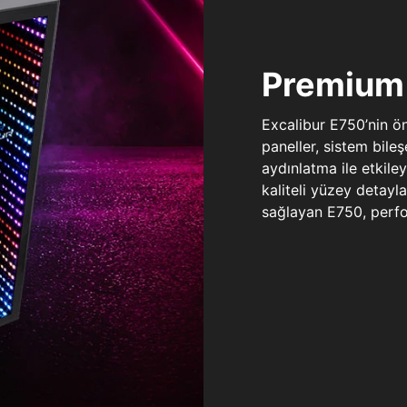
Premium 
Excalibur E750’nin ö
paneller, sistem bile
aydınlatma ile etkile
kaliteli yüzey detay
sağlayan E750, perfo