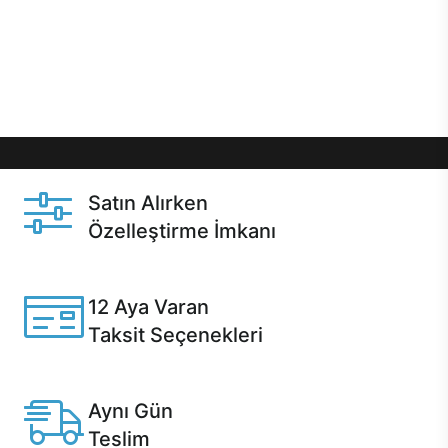
gibi özel fırsatlar Casper kullanıcılarını bekliyor.
Üstelik satın alma ve satın alma sonrasında hızlı
destek sayesinde Casper kullanıcıların her zaman
yanında!
Satın Alırken
Özelleştirme İmkanı
Casper ürünlerini satın alırken ihtiyacınıza göre
özelleştirebilirsiniz.
12 Aya Varan
Taksit Seçenekleri
Anlaşmalı kredi kartlarına 12 aya varan taksit seçenekleri
Casper'da.
Aynı Gün
Teslim