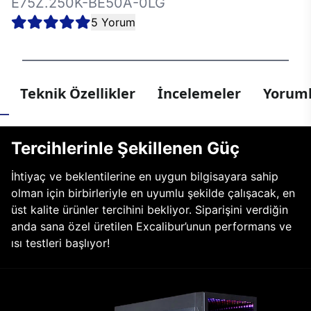
E75Z.250K-BE50A-0LG
5 Yorum
Teknik Özellikler
İncelemeler
Yoruml
Tercihlerinle Şekillenen Güç
İhtiyaç ve beklentilerine en uygun bilgisayara sahip
olman için birbirleriyle en uyumlu şekilde çalışacak, en
üst kalite ürünler tercihini bekliyor. Siparişini verdiğin
anda sana özel üretilen Excalibur’unun performans ve
ısı testleri başlıyor!