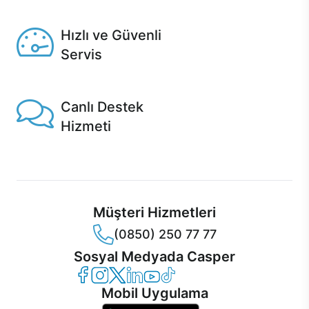
Seçili ürünlerde Aynı Gün Teslim!
Hızlı ve Güvenli
Servis
1 Saatte servis, Jet servis ve Turbo servis seçenekleri
Casper'da!
Canlı Destek
Hizmeti
Ürünlerinizle ilgili Casper Canlı Destek hizmeti her daim
sizinle.
Müşteri Hizmetleri
(0850) 250 77 77
Sosyal Medyada Casper
Casper Facebook
Casper Instagram
Casper Twitter
Casper LinkedIn
Casper YouTube
Casper TikTok
Mobil Uygulama