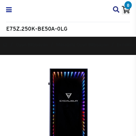
0
E75Z.250K-BE50A-0LG
Oyun Bilgisayarı
Masaüstü Oyun Bilgisayarı
Excalibur