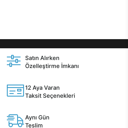
gibi özel fırsatlar Casper kullanıcılarını bekliyor.
Üstelik satın alma ve satın alma sonrasında hızlı
destek sayesinde Casper kullanıcıların her zaman
yanında!
Satın Alırken
Özelleştirme İmkanı
Casper ürünlerini satın alırken ihtiyacınıza göre
özelleştirebilirsiniz.
12 Aya Varan
Taksit Seçenekleri
Anlaşmalı kredi kartlarına 12 aya varan taksit seçenekleri
Casper'da.
Aynı Gün
Teslim