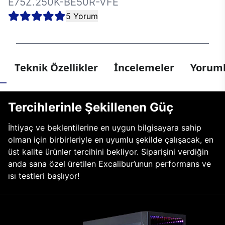
E75Z.250K-BE50R-VFE
5 Yorum
Teknik Özellikler
İncelemeler
Yoruml
Tercihlerinle Şekillenen Güç
İhtiyaç ve beklentilerine en uygun bilgisayara sahip
olman için birbirleriyle en uyumlu şekilde çalışacak, en
üst kalite ürünler tercihini bekliyor. Siparişini verdiğin
anda sana özel üretilen Excalibur’unun performans ve
ısı testleri başlıyor!