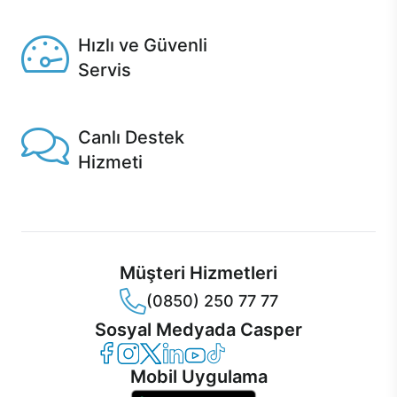
Seçili ürünlerde Aynı Gün Teslim!
Hızlı ve Güvenli
Servis
1 Saatte servis, Jet servis ve Turbo servis seçenekleri
Casper'da!
Canlı Destek
Hizmeti
Ürünlerinizle ilgili Casper Canlı Destek hizmeti her daim
sizinle.
Müşteri Hizmetleri
(0850) 250 77 77
Sosyal Medyada Casper
Casper Facebook
Casper Instagram
Casper Twitter
Casper LinkedIn
Casper YouTube
Casper TikTok
Mobil Uygulama