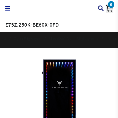
0
E75Z.250K-BE60X-0FD
Oyun Bilgisayarı
Masaüstü Oyun Bilgisayarı
Excalibur