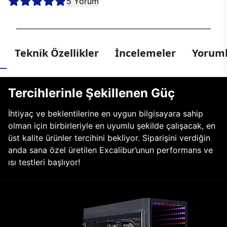
5 Yorum
Teknik Özellikler
İncelemeler
Yoruml
Tercihlerinle Şekillenen Güç
İhtiyaç ve beklentilerine en uygun bilgisayara sahip
olman için birbirleriyle en uyumlu şekilde çalışacak, en
üst kalite ürünler tercihini bekliyor. Siparişini verdiğin
anda sana özel üretilen Excalibur’unun performans ve
ısı testleri başlıyor!