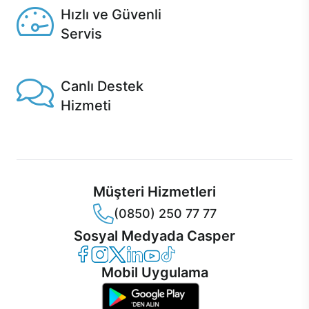
Hızlı ve Güvenli
Servis
1 Saatte servis, Jet servis ve Turbo servis seçenekleri
Casper'da!
Canlı Destek
Hizmeti
Ürünlerinizle ilgili Casper Canlı Destek hizmeti her daim
sizinle.
Müşteri Hizmetleri
(0850) 250 77 77
Sosyal Medyada Casper
Casper Facebook
Casper Instagram
Casper Twitter
Casper LinkedIn
Casper YouTube
Casper TikTok
Mobil Uygulama