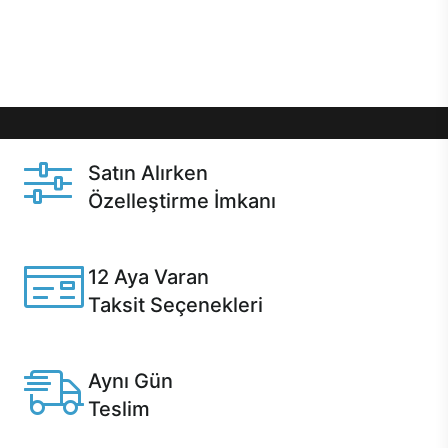
Üstelik satın alma ve satın alma sonrasında hızlı
destek sayesinde Casper kullanıcıların her zaman
yanında!
Satın Alırken
Özelleştirme İmkanı
Casper ürünlerini satın alırken ihtiyacınıza göre
özelleştirebilirsiniz.
12 Aya Varan
Taksit Seçenekleri
Anlaşmalı kredi kartlarına 12 aya varan taksit seçenekleri
Casper'da.
Aynı Gün
Teslim
Seçili ürünlerde Aynı Gün Teslim!