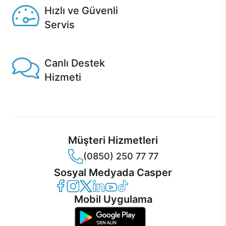
Hızlı ve Güvenli
Servis
1 Saatte servis, Jet servis ve Turbo servis seçenekleri
Casper'da!
Canlı Destek
Hizmeti
Ürünlerinizle ilgili Casper Canlı Destek hizmeti her daim
sizinle.
Müşteri Hizmetleri
(0850) 250 77 77
Sosyal Medyada Casper
Casper Facebook
Casper Instagram
Casper Twitter
Casper LinkedIn
Casper YouTube
Casper TikTok
Mobil Uygulama