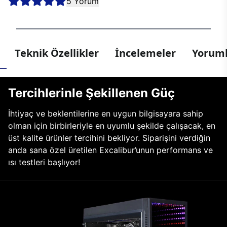
5 Yorum
Teknik Özellikler
İncelemeler
Yoruml
Tercihlerinle Şekillenen Güç
İhtiyaç ve beklentilerine en uygun bilgisayara sahip
olman için birbirleriyle en uyumlu şekilde çalışacak, en
üst kalite ürünler tercihini bekliyor. Siparişini verdiğin
anda sana özel üretilen Excalibur’unun performans ve
ısı testleri başlıyor!