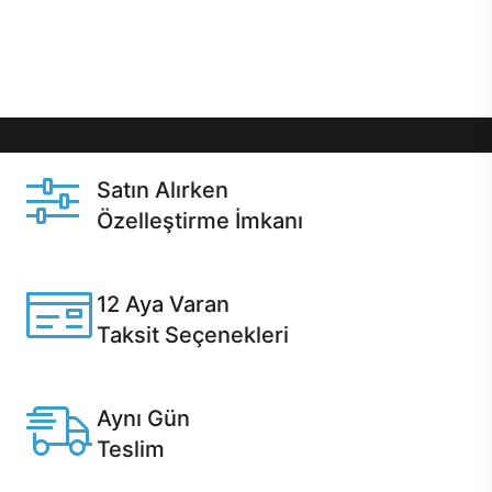
Üstelik satın alma ve satın alma sonrasında hızlı
destek sayesinde Casper kullanıcıların her zaman
yanında!
Satın Alırken
Özelleştirme İmkanı
Casper ürünlerini satın alırken ihtiyacınıza göre
özelleştirebilirsiniz.
12 Aya Varan
Taksit Seçenekleri
Anlaşmalı kredi kartlarına 12 aya varan taksit seçenekleri
Casper'da.
Aynı Gün
Teslim
Seçili ürünlerde Aynı Gün Teslim!