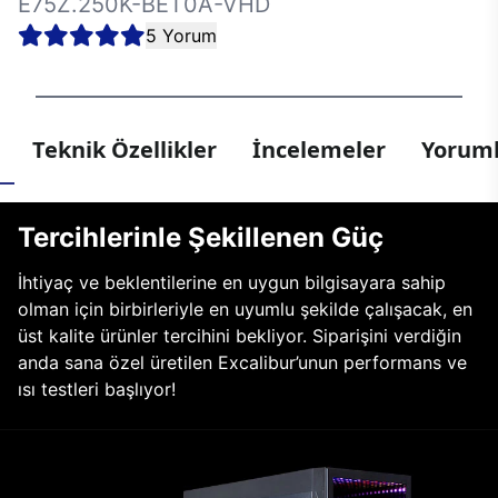
E75Z.250K-BET0A-VHD
5 Yorum
Teknik Özellikler
İncelemeler
Yoruml
Tercihlerinle Şekillenen Güç
İhtiyaç ve beklentilerine en uygun bilgisayara sahip
olman için birbirleriyle en uyumlu şekilde çalışacak, en
üst kalite ürünler tercihini bekliyor. Siparişini verdiğin
anda sana özel üretilen Excalibur’unun performans ve
ısı testleri başlıyor!