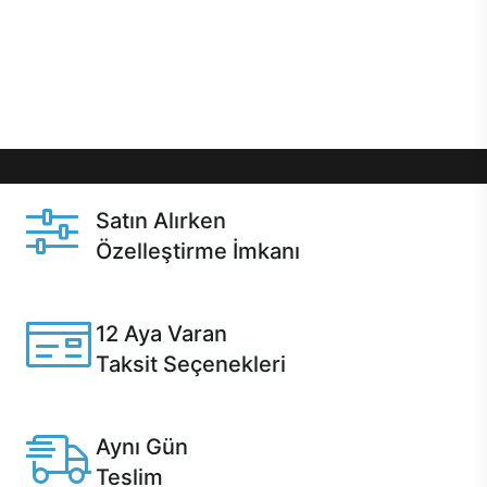
gibi özel fırsatlar Casper kullanıcılarını bekliyor.
Üstelik satın alma ve satın alma sonrasında hızlı
destek sayesinde Casper kullanıcıların her zaman
yanında!
Satın Alırken
Özelleştirme İmkanı
Casper ürünlerini satın alırken ihtiyacınıza göre
özelleştirebilirsiniz.
12 Aya Varan
Taksit Seçenekleri
Anlaşmalı kredi kartlarına 12 aya varan taksit seçenekleri
Casper'da.
Aynı Gün
Teslim