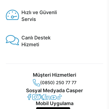
Seçili ürünlerde Aynı Gün Teslim!
Hızlı ve Güvenli
Servis
1 Saatte servis, Jet servis ve Turbo servis seçenekleri
Casper'da!
Canlı Destek
Hizmeti
Ürünlerinizle ilgili Casper Canlı Destek hizmeti her daim
sizinle.
Müşteri Hizmetleri
(0850) 250 77 77
Sosyal Medyada Casper
Casper Facebook
Casper Instagram
Casper Twitter
Casper LinkedIn
Casper YouTube
Casper TikTok
Mobil Uygulama