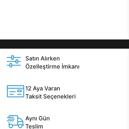
gibi özel fırsatlar Casper kullanıcılarını bekliyor.
Üstelik satın alma ve satın alma sonrasında hızlı
destek sayesinde Casper kullanıcıların her zaman
yanında!
Satın Alırken
Özelleştirme İmkanı
Casper ürünlerini satın alırken ihtiyacınıza göre
özelleştirebilirsiniz.
12 Aya Varan
Taksit Seçenekleri
Anlaşmalı kredi kartlarına 12 aya varan taksit seçenekleri
Casper'da.
Aynı Gün
Teslim