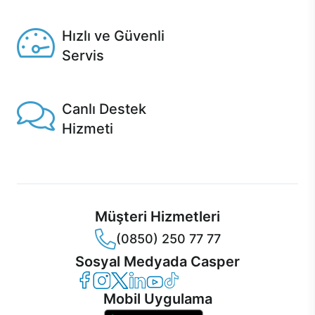
Seçili ürünlerde Aynı Gün Teslim!
Hızlı ve Güvenli
Servis
1 Saatte servis, Jet servis ve Turbo servis seçenekleri
Casper'da!
Canlı Destek
Hizmeti
Ürünlerinizle ilgili Casper Canlı Destek hizmeti her daim
sizinle.
Müşteri Hizmetleri
(0850) 250 77 77
Sosyal Medyada Casper
Casper Facebook
Casper Instagram
Casper Twitter
Casper LinkedIn
Casper YouTube
Casper TikTok
Mobil Uygulama