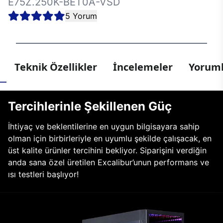
E75Z.250K-BET0A-VSD
5 Yorum
Teknik Özellikler
İncelemeler
Yoruml
Tercihlerinle Şekillenen Güç
İhtiyaç ve beklentilerine en uygun bilgisayara sahip
olman için birbirleriyle en uyumlu şekilde çalışacak, en
üst kalite ürünler tercihini bekliyor. Siparişini verdiğin
anda sana özel üretilen Excalibur’unun performans ve
ısı testleri başlıyor!