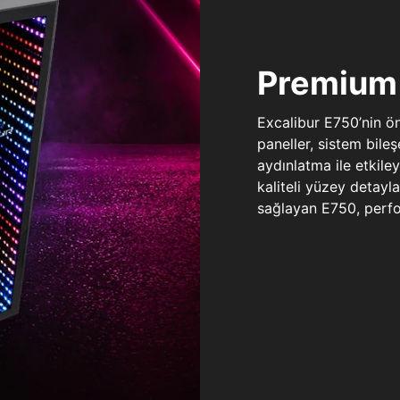
Premium 
Excalibur E750’nin ö
paneller, sistem bile
aydınlatma ile etkile
kaliteli yüzey detay
sağlayan E750, perfo