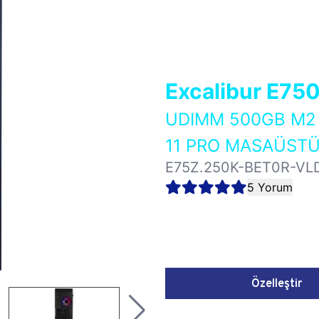
Excalibur E75
UDIMM 500GB M2 
11 PRO MASAÜSTÜ
E75Z.250K-BET0R-VL
5 Yorum
Özelleştir