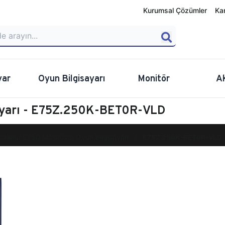
Kurumsal Çözümler
Ka
yar
Oyun Bilgisayarı
Monitör
A
ayarı - E75Z.250K-BET0R-VLD
calibur E750 Masaüstü Oyun Bilgisayarı
E75Z.250K-BET0R-VLD