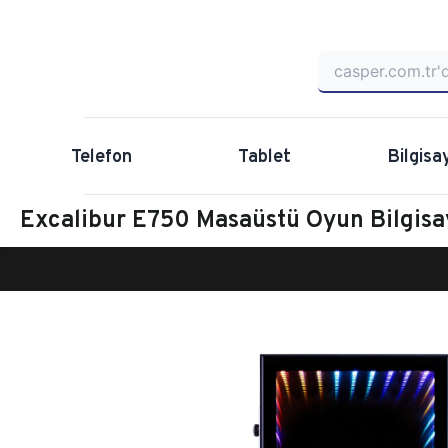
Telefon
Tablet
Bilgisa
Excalibur E750 Masaüstü Oyun Bilgis
Anasayfa
Oyun Bilgisayarı
Masaüstü Oyun Bilgisayarı
Ex