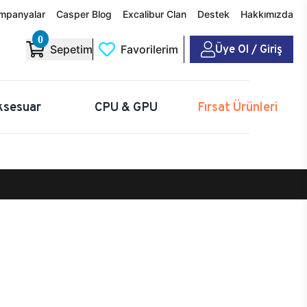
mpanyalar
Casper Blog
Excalibur Clan
Destek
Hakkımızda
0
Üye Ol / Giriş
Sepetim
Favorilerim
ksesuar
CPU & GPU
Fırsat Ürünleri