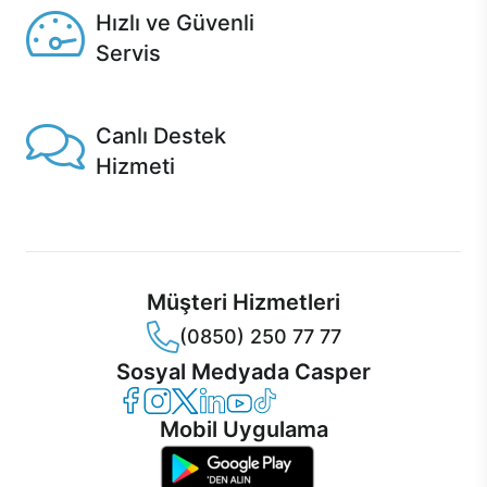
Hızlı ve Güvenli
Servis
1 Saatte servis, Jet servis ve Turbo servis seçenekleri
Casper'da!
Canlı Destek
Hizmeti
Ürünlerinizle ilgili Casper Canlı Destek hizmeti her daim
sizinle.
Müşteri Hizmetleri
(0850) 250 77 77
Sosyal Medyada Casper
Casper Facebook
Casper Instagram
Casper Twitter
Casper LinkedIn
Casper YouTube
Casper TikTok
Mobil Uygulama