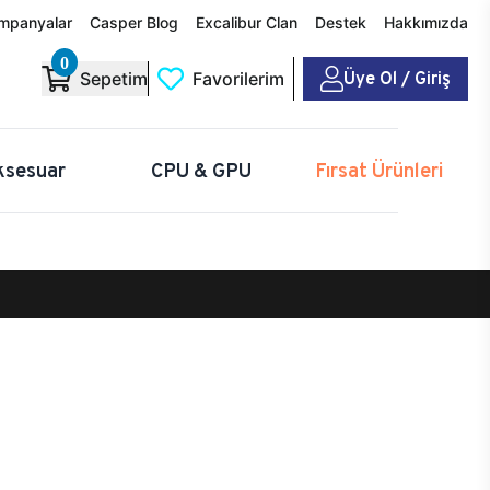
mpanyalar
Casper Blog
Excalibur Clan
Destek
Hakkımızda
0
Üye Ol / Giriş
Sepetim
Favorilerim
ksesuar
CPU & GPU
Fırsat Ürünleri