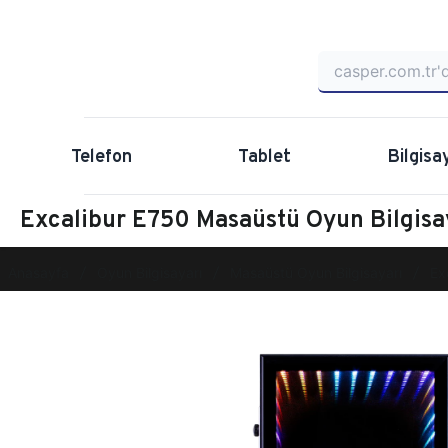
Telefon
Tablet
Bilgisa
Excalibur E750 Masaüstü Oyun Bilgi
Anasayfa
Oyun Bilgisayarı
Masaüstü Oyun Bilgisayarı
Ex