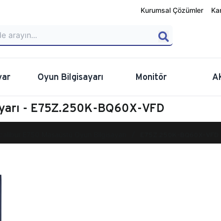
Kurumsal Çözümler
Ka
yar
Oyun Bilgisayarı
Monitör
A
sayarı - E75Z.250K-BQ60X-VFD
calibur E750 Masaüstü Oyun Bilgisayarı
E75Z.250K-BQ60X-VFD