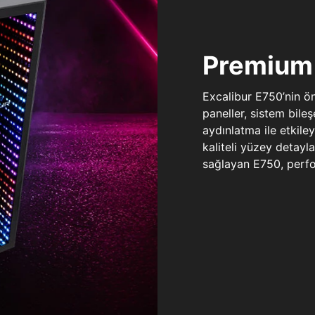
Premium 
Excalibur E750’nin ö
paneller, sistem bile
aydınlatma ile etkile
kaliteli yüzey detay
sağlayan E750, perfo