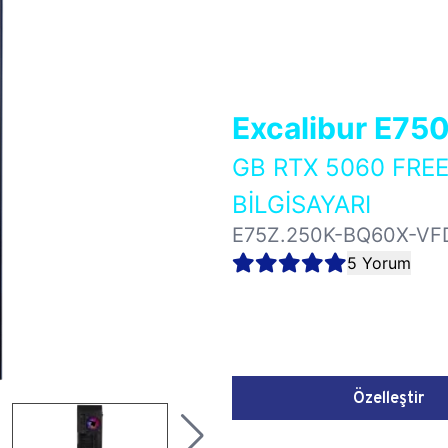
Excalibur E75
GB RTX 5060 FR
BİLGİSAYARI
E75Z.250K-BQ60X-VF
5 Yorum
Özelleştir