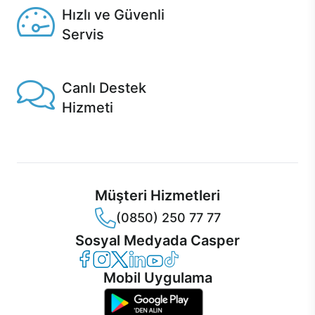
Hızlı ve Güvenli
Servis
1 Saatte servis, Jet servis ve Turbo servis seçenekleri
Casper'da!
Canlı Destek
Hizmeti
Ürünlerinizle ilgili Casper Canlı Destek hizmeti her daim
sizinle.
Müşteri Hizmetleri
(0850) 250 77 77
Sosyal Medyada Casper
Casper Facebook
Casper Instagram
Casper Twitter
Casper LinkedIn
Casper YouTube
Casper TikTok
Mobil Uygulama