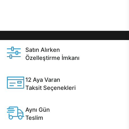
Üstelik satın alma ve satın alma sonrasında hızlı
destek sayesinde Casper kullanıcıların her zaman
yanında!
Satın Alırken
Özelleştirme İmkanı
Casper ürünlerini satın alırken ihtiyacınıza göre
özelleştirebilirsiniz.
12 Aya Varan
Taksit Seçenekleri
Anlaşmalı kredi kartlarına 12 aya varan taksit seçenekleri
Casper'da.
Aynı Gün
Teslim
Seçili ürünlerde Aynı Gün Teslim!