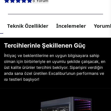
5 Yorum
Teknik Özellikler
İncelemeler
Yoruml
Tercihlerinle Şekillenen Güç
İhtiyaç ve beklentilerine en uygun bilgisayara sahip
olman için birbirleriyle en uyumlu şekilde çalışacak, en
üst kalite ürünler tercihini bekliyor. Siparişini verdiğin
anda sana özel üretilen Excalibur’unun performans ve
ısı testleri başlıyor!