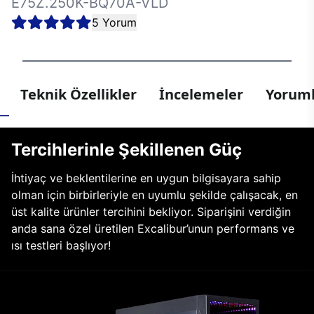
E75Z.250K-BQ70A-VLD
5 Yorum
Teknik Özellikler
İncelemeler
Yoruml
Tercihlerinle Şekillenen Güç
İhtiyaç ve beklentilerine en uygun bilgisayara sahip
olman için birbirleriyle en uyumlu şekilde çalışacak, en
üst kalite ürünler tercihini bekliyor. Siparişini verdiğin
anda sana özel üretilen Excalibur’unun performans ve
ısı testleri başlıyor!