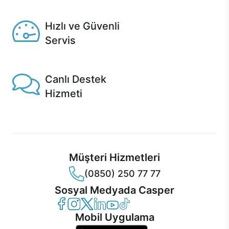
Seçili ürünlerde Aynı Gün Teslim!
Hızlı ve Güvenli
Servis
1 Saatte servis, Jet servis ve Turbo servis seçenekleri
Casper'da!
Canlı Destek
Hizmeti
Ürünlerinizle ilgili Casper Canlı Destek hizmeti her daim
sizinle.
Müşteri Hizmetleri
(0850) 250 77 77
Sosyal Medyada Casper
Casper Facebook
Casper Instagram
Casper Twitter
Casper LinkedIn
Casper YouTube
Casper TikTok
Mobil Uygulama