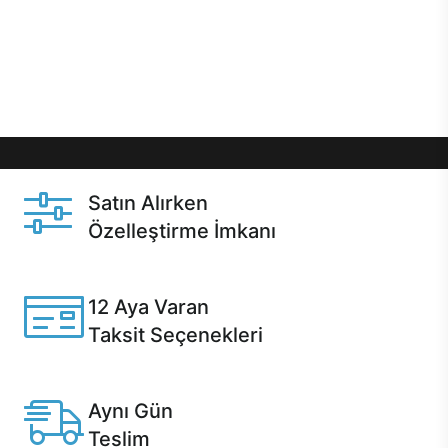
gibi özel fırsatlar Casper kullanıcılarını bekliyor.
Üstelik satın alma ve satın alma sonrasında hızlı
destek sayesinde Casper kullanıcıların her zaman
yanında!
Satın Alırken
Özelleştirme İmkanı
Casper ürünlerini satın alırken ihtiyacınıza göre
özelleştirebilirsiniz.
12 Aya Varan
Taksit Seçenekleri
Anlaşmalı kredi kartlarına 12 aya varan taksit seçenekleri
Casper'da.
Aynı Gün
Teslim