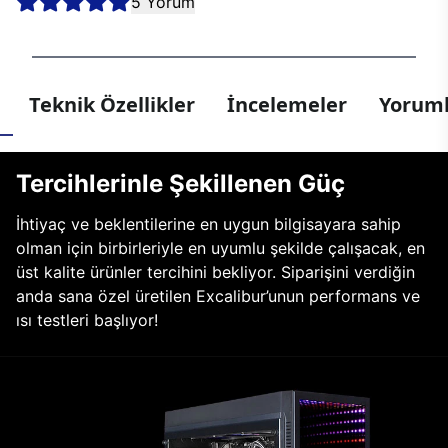
5 Yorum
Teknik Özellikler
İncelemeler
Yoruml
Tercihlerinle Şekillenen Güç
İhtiyaç ve beklentilerine en uygun bilgisayara sahip
olman için birbirleriyle en uyumlu şekilde çalışacak, en
üst kalite ürünler tercihini bekliyor. Siparişini verdiğin
anda sana özel üretilen Excalibur’unun performans ve
ısı testleri başlıyor!