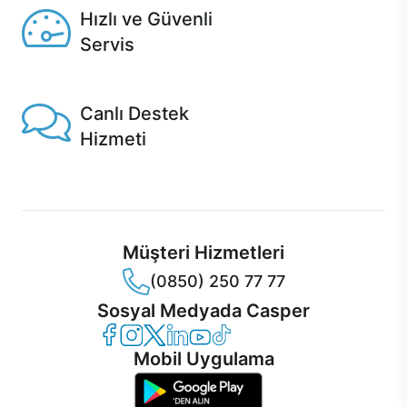
Hızlı ve Güvenli
Servis
1 Saatte servis, Jet servis ve Turbo servis seçenekleri
Casper'da!
Canlı Destek
Hizmeti
Ürünlerinizle ilgili Casper Canlı Destek hizmeti her daim
sizinle.
Müşteri Hizmetleri
(0850) 250 77 77
Sosyal Medyada Casper
Casper Facebook
Casper Instagram
Casper Twitter
Casper LinkedIn
Casper YouTube
Casper TikTok
Mobil Uygulama