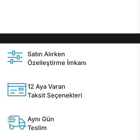
Üstelik satın alma ve satın alma sonrasında hızlı
destek sayesinde Casper kullanıcıların her zaman
yanında!
Satın Alırken
Özelleştirme İmkanı
Casper ürünlerini satın alırken ihtiyacınıza göre
özelleştirebilirsiniz.
12 Aya Varan
Taksit Seçenekleri
Anlaşmalı kredi kartlarına 12 aya varan taksit seçenekleri
Casper'da.
Aynı Gün
Teslim
Seçili ürünlerde Aynı Gün Teslim!