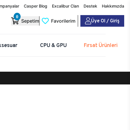
mpanyalar
Casper Blog
Excalibur Clan
Destek
Hakkımızda
0
Üye Ol / Giriş
Sepetim
Favorilerim
ksesuar
CPU & GPU
Fırsat Ürünleri