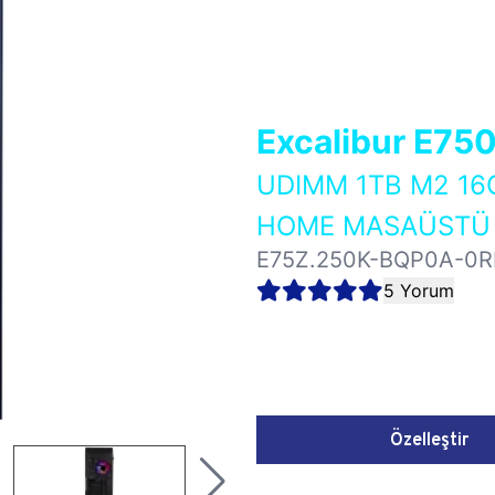
Excalibur E75
UDIMM 1TB M2 16
HOME MASAÜSTÜ 
E75Z.250K-BQP0A-0R
5 Yorum
Özelleştir