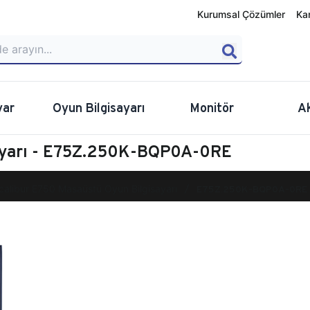
Kurumsal Çözümler
Ka
yar
Oyun Bilgisayarı
Monitör
A
sayarı - E75Z.250K-BQP0A-0RE
calibur E750 Masaüstü Oyun Bilgisayarı
E75Z.250K-BQP0A-0RE