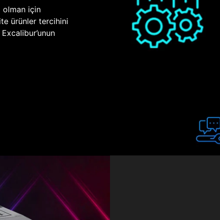
p olman için
te ürünler tercihini
n Excalibur’unun