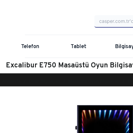
Telefon
Tablet
Bilgisa
Excalibur E750 Masaüstü Oyun Bilgi
Anasayfa
Oyun Bilgisayarı
Masaüstü Oyun Bilgisayarı
Ex