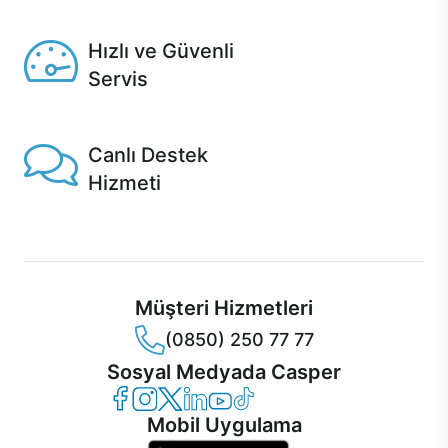
Seçili ürünlerde Aynı Gün Teslim!
Hızlı ve Güvenli
Servis
1 Saatte servis, Jet servis ve Turbo servis seçenekleri
Casper'da!
Canlı Destek
Hizmeti
Ürünlerinizle ilgili Casper Canlı Destek hizmeti her daim
sizinle.
Müşteri Hizmetleri
(0850) 250 77 77
Sosyal Medyada Casper
Casper Facebook
Casper Instagram
Casper Twitter
Casper LinkedIn
Casper YouTube
Casper TikTok
Mobil Uygulama