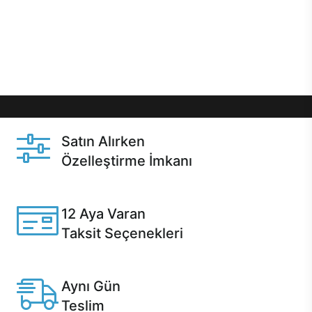
gibi özel fırsatlar Casper kullanıcılarını bekliyor.
Üstelik satın alma ve satın alma sonrasında hızlı
destek sayesinde Casper kullanıcıların her zaman
yanında!
Satın Alırken
Özelleştirme İmkanı
Casper ürünlerini satın alırken ihtiyacınıza göre
özelleştirebilirsiniz.
12 Aya Varan
Taksit Seçenekleri
Anlaşmalı kredi kartlarına 12 aya varan taksit seçenekleri
Casper'da.
Aynı Gün
Teslim