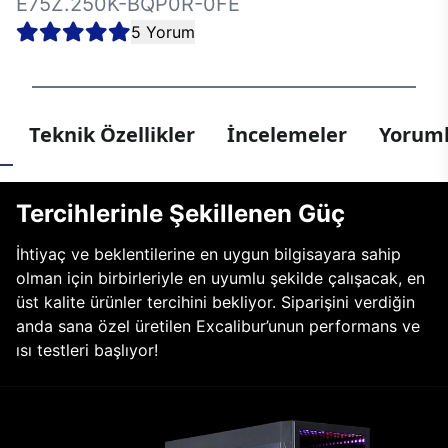
E75Z.250K-BQP0R-0FE
5 Yorum
Teknik Özellikler
İncelemeler
Yoruml
Tercihlerinle Şekillenen Güç
İhtiyaç ve beklentilerine en uygun bilgisayara sahip
olman için birbirleriyle en uyumlu şekilde çalışacak, en
üst kalite ürünler tercihini bekliyor. Siparişini verdiğin
anda sana özel üretilen Excalibur’unun performans ve
ısı testleri başlıyor!