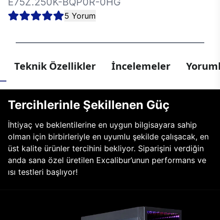
E75Z.250K-BQP0R-0HG
5 Yorum
Teknik Özellikler
İncelemeler
Yoruml
Tercihlerinle Şekillenen Güç
İhtiyaç ve beklentilerine en uygun bilgisayara sahip
olman için birbirleriyle en uyumlu şekilde çalışacak, en
üst kalite ürünler tercihini bekliyor. Siparişini verdiğin
anda sana özel üretilen Excalibur’unun performans ve
ısı testleri başlıyor!