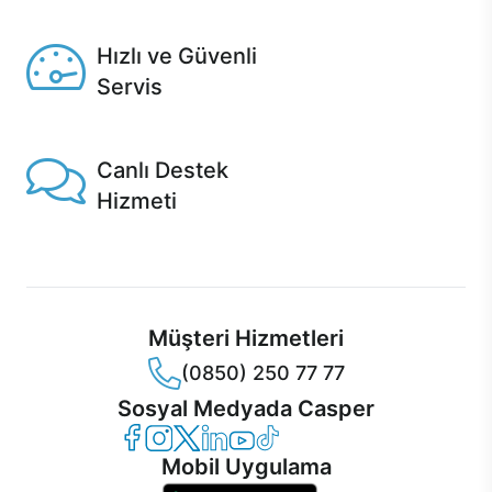
Seçili ürünlerde Aynı Gün Teslim!
Hızlı ve Güvenli
Servis
1 Saatte servis, Jet servis ve Turbo servis seçenekleri
Casper'da!
Canlı Destek
Hizmeti
Ürünlerinizle ilgili Casper Canlı Destek hizmeti her daim
sizinle.
Müşteri Hizmetleri
(0850) 250 77 77
Sosyal Medyada Casper
Casper Facebook
Casper Instagram
Casper Twitter
Casper LinkedIn
Casper YouTube
Casper TikTok
Mobil Uygulama