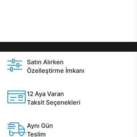
gibi özel fırsatlar Casper kullanıcılarını bekliyor.
Üstelik satın alma ve satın alma sonrasında hızlı
destek sayesinde Casper kullanıcıların her zaman
yanında!
Satın Alırken
Özelleştirme İmkanı
Casper ürünlerini satın alırken ihtiyacınıza göre
özelleştirebilirsiniz.
12 Aya Varan
Taksit Seçenekleri
Anlaşmalı kredi kartlarına 12 aya varan taksit seçenekleri
Casper'da.
Aynı Gün
Teslim