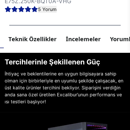
E75Z.250K-BQT0A-VHG
5 Yorum
Teknik Özellikler
İncelemeler
Yoruml
Tercihlerinle Şekillenen Güç
İhtiyaç ve beklentilerine en uygun bilgisayara sahip
olman için birbirleriyle en uyumlu şekilde çalışacak, en
üst kalite ürünler tercihini bekliyor. Siparişini verdiğin
anda sana özel üretilen Excalibur’unun performans ve
ısı testleri başlıyor!