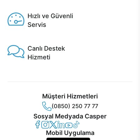
Seçili ürünlerde Aynı Gün Teslim!
Hızlı ve Güvenli
Servis
1 Saatte servis, Jet servis ve Turbo servis seçenekleri
Casper'da!
Canlı Destek
Hizmeti
Ürünlerinizle ilgili Casper Canlı Destek hizmeti her daim
sizinle.
Müşteri Hizmetleri
(0850) 250 77 77
Sosyal Medyada Casper
Casper Facebook
Casper Instagram
Casper Twitter
Casper LinkedIn
Casper YouTube
Casper TikTok
Mobil Uygulama