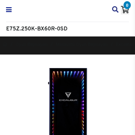
0
E75Z.250K-BX60R-0SD
Oyun Bilgisayarı
Masaüstü Oyun Bilgisayarı
Excalibur