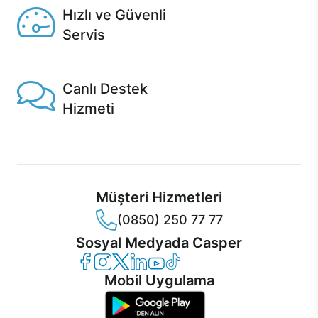
Hızlı ve Güvenli
Servis
1 Saatte servis, Jet servis ve Turbo servis seçenekleri
Casper'da!
Canlı Destek
Hizmeti
Ürünlerinizle ilgili Casper Canlı Destek hizmeti her daim
sizinle.
Müşteri Hizmetleri
(0850) 250 77 77
Sosyal Medyada Casper
Casper Facebook
Casper Instagram
Casper Twitter
Casper LinkedIn
Casper YouTube
Casper TikTok
Mobil Uygulama