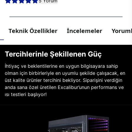
5 Yorum
Teknik Özellikler
İncelemeler
Yoruml
Tercihlerinle Şekillenen Güç
İhtiyaç ve beklentilerine en uygun bilgisayara sahip
olman için birbirleriyle en uyumlu şekilde çalışacak, en
üst kalite ürünler tercihini bekliyor. Siparişini verdiğin
anda sana özel üretilen Excalibur’unun performans ve
ısı testleri başlıyor!