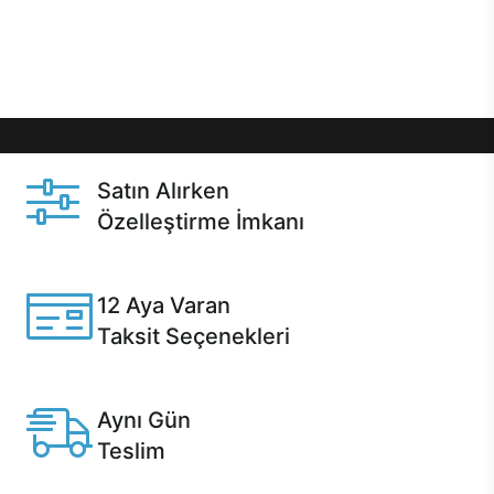
Üstelik satın alma ve satın alma sonrasında hızlı
destek sayesinde Casper kullanıcıların her zaman
yanında!
Satın Alırken
Özelleştirme İmkanı
Casper ürünlerini satın alırken ihtiyacınıza göre
özelleştirebilirsiniz.
12 Aya Varan
Taksit Seçenekleri
Anlaşmalı kredi kartlarına 12 aya varan taksit seçenekleri
Casper'da.
Aynı Gün
Teslim
Seçili ürünlerde Aynı Gün Teslim!