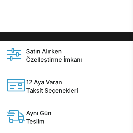
Üstelik satın alma ve satın alma sonrasında hızlı
destek sayesinde Casper kullanıcıların her zaman
yanında!
Satın Alırken
Özelleştirme İmkanı
Casper ürünlerini satın alırken ihtiyacınıza göre
özelleştirebilirsiniz.
12 Aya Varan
Taksit Seçenekleri
Anlaşmalı kredi kartlarına 12 aya varan taksit seçenekleri
Casper'da.
Aynı Gün
Teslim
Seçili ürünlerde Aynı Gün Teslim!