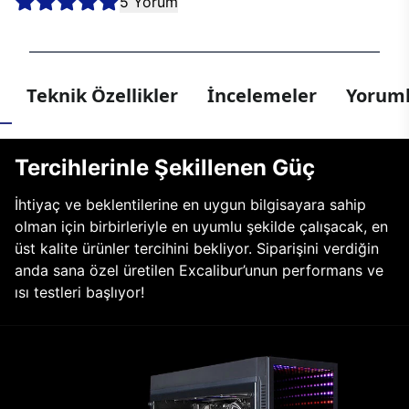
5 Yorum
Teknik Özellikler
İncelemeler
Yoruml
Tercihlerinle Şekillenen Güç
İhtiyaç ve beklentilerine en uygun bilgisayara sahip
olman için birbirleriyle en uyumlu şekilde çalışacak, en
üst kalite ürünler tercihini bekliyor. Siparişini verdiğin
anda sana özel üretilen Excalibur’unun performans ve
ısı testleri başlıyor!