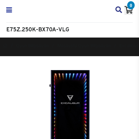
0
E75Z.250K-BX70A-VLG
Oyun Bilgisayarı
Masaüstü Oyun Bilgisayarı
Excalibur