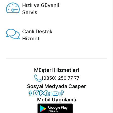
Hızlı ve Güvenli
Servis
1 Saatte servis, Jet servis ve Turbo servis seçenekleri
Casper'da!
Canlı Destek
Hizmeti
Ürünlerinizle ilgili Casper Canlı Destek hizmeti her daim
sizinle.
Müşteri Hizmetleri
(0850) 250 77 77
Sosyal Medyada Casper
Casper Facebook
Casper Instagram
Casper Twitter
Casper LinkedIn
Casper YouTube
Casper TikTok
Mobil Uygulama