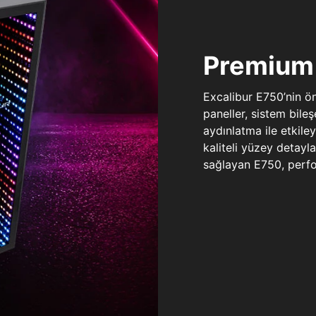
Premium 
Excalibur E750’nin ö
paneller, sistem bile
aydınlatma ile etkile
kaliteli yüzey detay
sağlayan E750, perfo