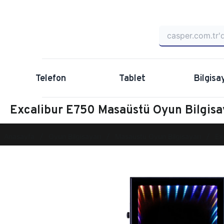
Telefon
Tablet
Bilgisa
Excalibur E750 Masaüstü Oyun Bilgis
Anasayfa
Oyun Bilgisayarı
Masaüstü Oyun Bilgisayarı
Ex