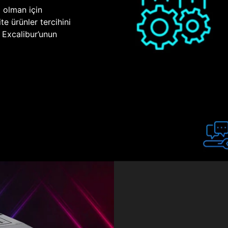
p olman için
te ürünler tercihini
n Excalibur’unun