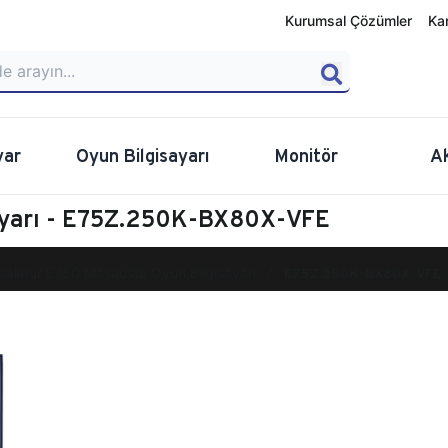
Kurumsal Çözümler
Ka
yar
Oyun Bilgisayarı
Monitör
A
ayarı - E75Z.250K-BX80X-VFE
calibur E750 Masaüstü Oyun Bilgisayarı
E75Z.250K-BX80X-VFE