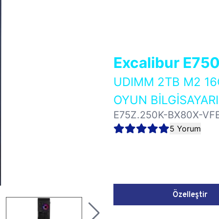
Excalibur E75
UDIMM 2TB M2 1
OYUN BİLGİSAYARI
E75Z.250K-BX80X-VF
5 Yorum
Özelleştir