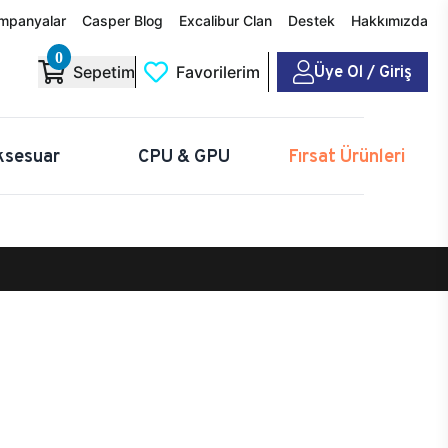
mpanyalar
Casper Blog
Excalibur Clan
Destek
Hakkımızda
0
Üye Ol / Giriş
Sepetim
Favorilerim
ksesuar
CPU & GPU
Fırsat Ürünleri