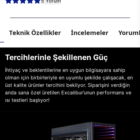
5 Yorum
Teknik Özellikler
İncelemeler
Yoruml
Tercihlerinle Şekillenen Güç
İhtiyaç ve beklentilerine en uygun bilgisayara sahip
olman için birbirleriyle en uyumlu şekilde çalışacak, en
üst kalite ürünler tercihini bekliyor. Siparişini verdiğin
anda sana özel üretilen Excalibur’unun performans ve
ısı testleri başlıyor!