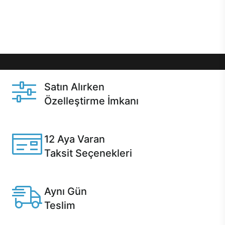
Üstelik satın alma ve satın alma sonrasında hızlı
destek sayesinde Casper kullanıcıların her zaman
yanında!
Satın Alırken
Özelleştirme İmkanı
Casper ürünlerini satın alırken ihtiyacınıza göre
özelleştirebilirsiniz.
12 Aya Varan
Taksit Seçenekleri
Anlaşmalı kredi kartlarına 12 aya varan taksit seçenekleri
Casper'da.
Aynı Gün
Teslim
Seçili ürünlerde Aynı Gün Teslim!