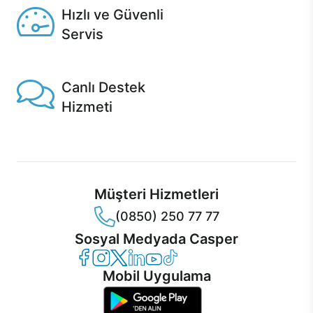
Hızlı ve Güvenli
Servis
1 Saatte servis, Jet servis ve Turbo servis seçenekleri
Casper'da!
Canlı Destek
Hizmeti
Ürünlerinizle ilgili Casper Canlı Destek hizmeti her daim
sizinle.
Müşteri Hizmetleri
(0850) 250 77 77
Sosyal Medyada Casper
Casper Facebook
Casper Instagram
Casper Twitter
Casper LinkedIn
Casper YouTube
Casper TikTok
Mobil Uygulama