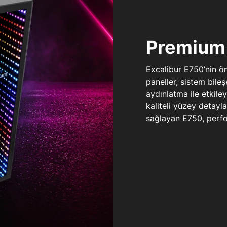
Premium 
Excalibur E750’nin ö
paneller, sistem bile
aydınlatma ile etkile
kaliteli yüzey detay
sağlayan E750, perfo