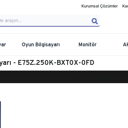
Kurumsal Çözümler
Ka
yar
Oyun Bilgisayarı
Monitör
A
ayarı - E75Z.250K-BXT0X-0FD
calibur E750 Masaüstü Oyun Bilgisayarı
E75Z.250K-BXT0X-0FD