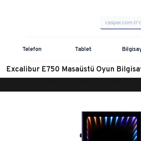
Telefon
Tablet
Bilgisa
Excalibur E750 Masaüstü Oyun Bilgis
Anasayfa
Oyun Bilgisayarı
Masaüstü Oyun Bilgisayarı
Ex