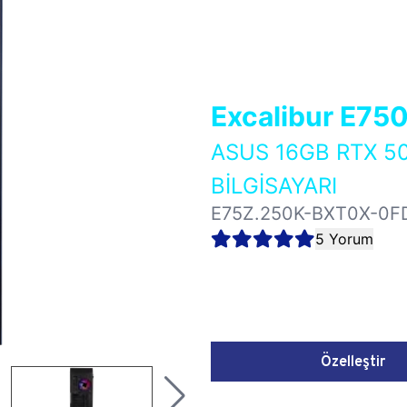
Excalibur E75
ASUS 16GB RTX 5
BİLGİSAYARI
E75Z.250K-BXT0X-0F
5 Yorum
Özelleştir