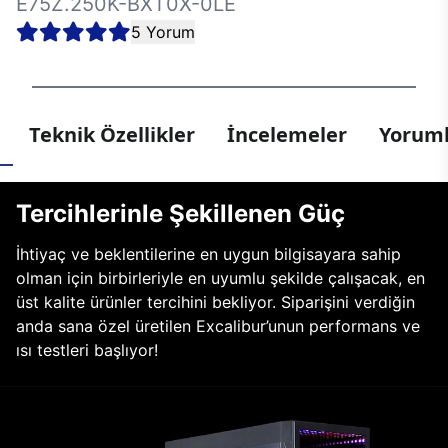
E75Z.250K-BXT0X-0LE
5 Yorum
Teknik Özellikler
İncelemeler
Yoruml
Tercihlerinle Şekillenen Güç
İhtiyaç ve beklentilerine en uygun bilgisayara sahip
olman için birbirleriyle en uyumlu şekilde çalışacak, en
üst kalite ürünler tercihini bekliyor. Siparişini verdiğin
anda sana özel üretilen Excalibur’unun performans ve
ısı testleri başlıyor!