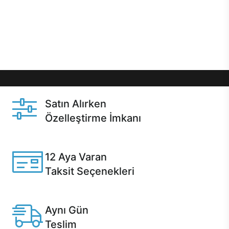
gibi özel fırsatlar Casper kullanıcılarını bekliyor.
Üstelik satın alma ve satın alma sonrasında hızlı
destek sayesinde Casper kullanıcıların her zaman
yanında!
Satın Alırken
Özelleştirme İmkanı
Casper ürünlerini satın alırken ihtiyacınıza göre
özelleştirebilirsiniz.
12 Aya Varan
Taksit Seçenekleri
Anlaşmalı kredi kartlarına 12 aya varan taksit seçenekleri
Casper'da.
Aynı Gün
Teslim