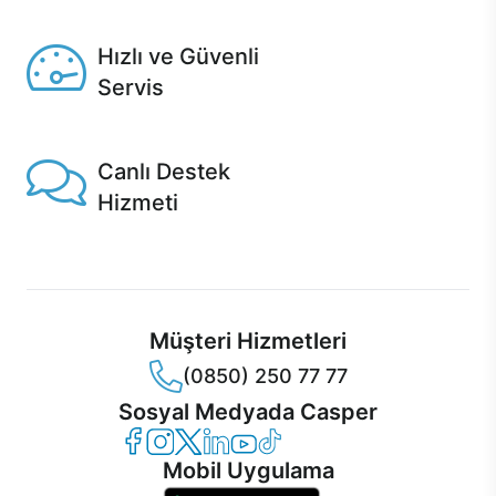
Seçili ürünlerde Aynı Gün Teslim!
Hızlı ve Güvenli
Servis
1 Saatte servis, Jet servis ve Turbo servis seçenekleri
Casper'da!
Canlı Destek
Hizmeti
Ürünlerinizle ilgili Casper Canlı Destek hizmeti her daim
sizinle.
Müşteri Hizmetleri
(0850) 250 77 77
Sosyal Medyada Casper
Casper Facebook
Casper Instagram
Casper Twitter
Casper LinkedIn
Casper YouTube
Casper TikTok
Mobil Uygulama