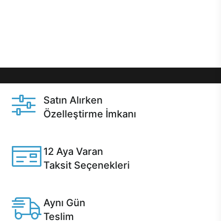
gibi özel fırsatlar Casper kullanıcılarını bekliyor.
Üstelik satın alma ve satın alma sonrasında hızlı
destek sayesinde Casper kullanıcıların her zaman
yanında!
Satın Alırken
Özelleştirme İmkanı
Casper ürünlerini satın alırken ihtiyacınıza göre
özelleştirebilirsiniz.
12 Aya Varan
Taksit Seçenekleri
Anlaşmalı kredi kartlarına 12 aya varan taksit seçenekleri
Casper'da.
Aynı Gün
Teslim