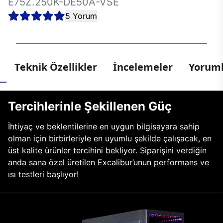
E75Z.250K-DE50A-VSE
5 Yorum
Teknik Özellikler
İncelemeler
Yoruml
Tercihlerinle Şekillenen Güç
İhtiyaç ve beklentilerine en uygun bilgisayara sahip
olman için birbirleriyle en uyumlu şekilde çalışacak, en
üst kalite ürünler tercihini bekliyor. Siparişini verdiğin
anda sana özel üretilen Excalibur’unun performans ve
ısı testleri başlıyor!