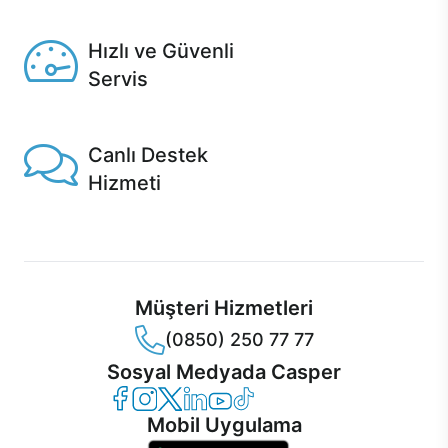
Seçili ürünlerde Aynı Gün Teslim!
Hızlı ve Güvenli
Servis
1 Saatte servis, Jet servis ve Turbo servis seçenekleri
Casper'da!
Canlı Destek
Hizmeti
Ürünlerinizle ilgili Casper Canlı Destek hizmeti her daim
sizinle.
Müşteri Hizmetleri
(0850) 250 77 77
Sosyal Medyada Casper
Casper Facebook
Casper Instagram
Casper Twitter
Casper LinkedIn
Casper YouTube
Casper TikTok
Mobil Uygulama