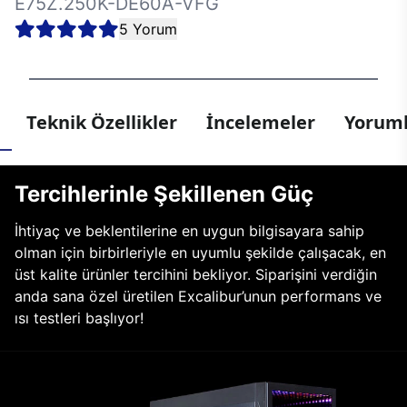
E75Z.250K-DE60A-VFG
5 Yorum
Teknik Özellikler
İncelemeler
Yoruml
Tercihlerinle Şekillenen Güç
İhtiyaç ve beklentilerine en uygun bilgisayara sahip
olman için birbirleriyle en uyumlu şekilde çalışacak, en
üst kalite ürünler tercihini bekliyor. Siparişini verdiğin
anda sana özel üretilen Excalibur’unun performans ve
ısı testleri başlıyor!