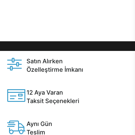
gibi özel fırsatlar Casper kullanıcılarını bekliyor.
Üstelik satın alma ve satın alma sonrasında hızlı
destek sayesinde Casper kullanıcıların her zaman
yanında!
Satın Alırken
Özelleştirme İmkanı
Casper ürünlerini satın alırken ihtiyacınıza göre
özelleştirebilirsiniz.
12 Aya Varan
Taksit Seçenekleri
Anlaşmalı kredi kartlarına 12 aya varan taksit seçenekleri
Casper'da.
Aynı Gün
Teslim