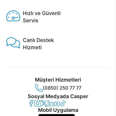
Seçili ürünlerde Aynı Gün Teslim!
Hızlı ve Güvenli
Servis
1 Saatte servis, Jet servis ve Turbo servis seçenekleri
Casper'da!
Canlı Destek
Hizmeti
Ürünlerinizle ilgili Casper Canlı Destek hizmeti her daim
sizinle.
Müşteri Hizmetleri
(0850) 250 77 77
Sosyal Medyada Casper
Casper Facebook
Casper Instagram
Casper Twitter
Casper LinkedIn
Casper YouTube
Casper TikTok
Mobil Uygulama