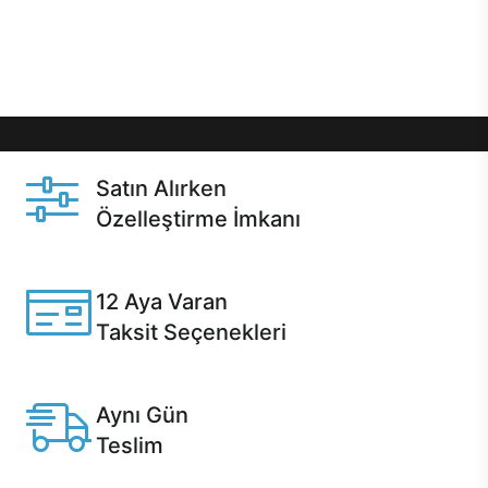
Üstelik satın alma ve satın alma sonrasında hızlı
destek sayesinde Casper kullanıcıların her zaman
yanında!
Satın Alırken
Özelleştirme İmkanı
Casper ürünlerini satın alırken ihtiyacınıza göre
özelleştirebilirsiniz.
12 Aya Varan
Taksit Seçenekleri
Anlaşmalı kredi kartlarına 12 aya varan taksit seçenekleri
Casper'da.
Aynı Gün
Teslim
Seçili ürünlerde Aynı Gün Teslim!