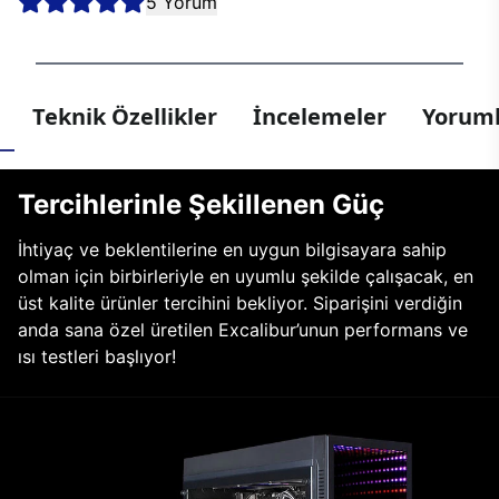
5 Yorum
Teknik Özellikler
İncelemeler
Yoruml
Tercihlerinle Şekillenen Güç
İhtiyaç ve beklentilerine en uygun bilgisayara sahip
olman için birbirleriyle en uyumlu şekilde çalışacak, en
üst kalite ürünler tercihini bekliyor. Siparişini verdiğin
anda sana özel üretilen Excalibur’unun performans ve
ısı testleri başlıyor!