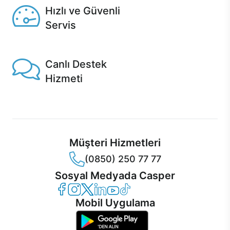
Hızlı ve Güvenli
Servis
1 Saatte servis, Jet servis ve Turbo servis seçenekleri
Casper'da!
Canlı Destek
Hizmeti
Ürünlerinizle ilgili Casper Canlı Destek hizmeti her daim
sizinle.
Müşteri Hizmetleri
(0850) 250 77 77
Sosyal Medyada Casper
Casper Facebook
Casper Instagram
Casper Twitter
Casper LinkedIn
Casper YouTube
Casper TikTok
Mobil Uygulama