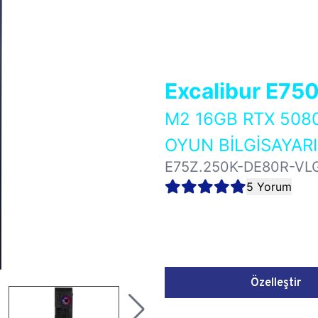
Excalibur E75
M2 16GB RTX 508
OYUN BİLGİSAYARI
E75Z.250K-DE80R-VL
5 Yorum
Özelleştir