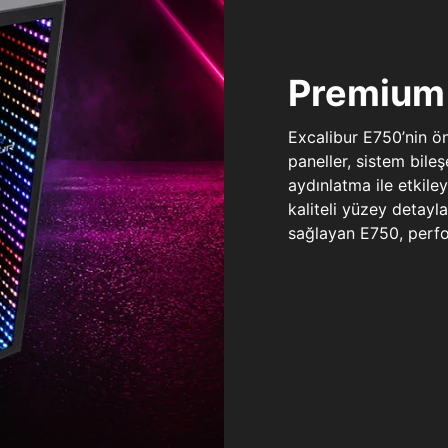
Premium 
Excalibur E750’nin ö
paneller, sistem bile
aydınlatma ile etkile
kaliteli yüzey detay
sağlayan E750, perfo