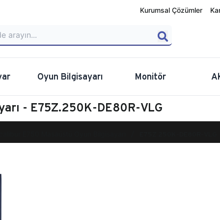
Kurumsal Çözümler
Ka
yar
Oyun Bilgisayarı
Monitör
A
sayarı - E75Z.250K-DE80R-VLG
calibur E750 Masaüstü Oyun Bilgisayarı
E75Z.250K-DE80R-VLG