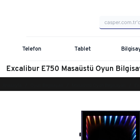
Telefon
Tablet
Bilgisa
Excalibur E750 Masaüstü Oyun Bilgi
Anasayfa
Oyun Bilgisayarı
Masaüstü Oyun Bilgisayarı
Ex