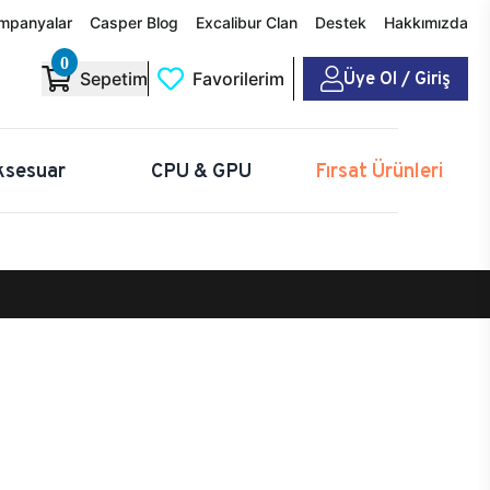
mpanyalar
Casper Blog
Excalibur Clan
Destek
Hakkımızda
0
Üye Ol / Giriş
Sepetim
Favorilerim
ksesuar
CPU & GPU
Fırsat Ürünleri