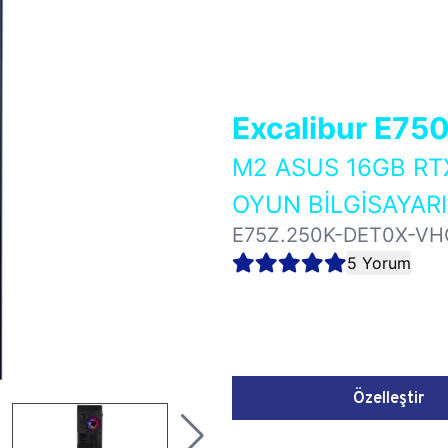
Excalibur E75
M2 ASUS 16GB RT
OYUN BİLGİSAYARI
E75Z.250K-DET0X-VH
5 Yorum
Özelleştir