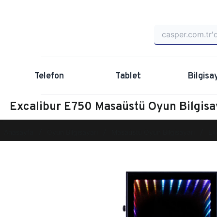
Telefon
Tablet
Bilgisa
Excalibur E750 Masaüstü Oyun Bilgi
Anasayfa
Oyun Bilgisayarı
Masaüstü Oyun Bilgisayarı
Ex