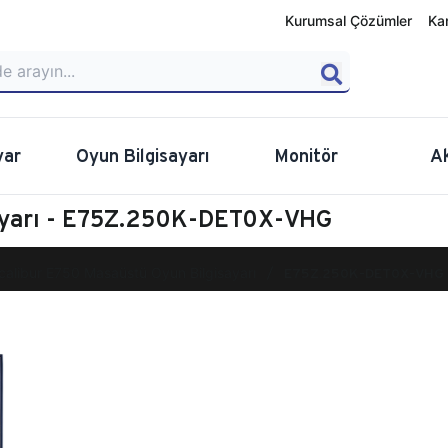
Kurumsal Çözümler
Ka
yar
Oyun Bilgisayarı
Monitör
A
sayarı - E75Z.250K-DET0X-VHG
calibur E750 Masaüstü Oyun Bilgisayarı
E75Z.250K-DET0X-VHG