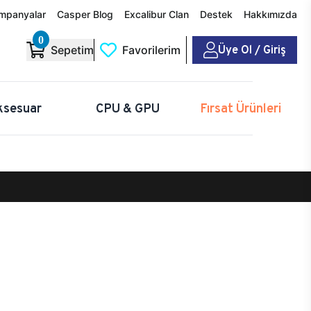
mpanyalar
Casper Blog
Excalibur Clan
Destek
Hakkımızda
0
Üye Ol / Giriş
Sepetim
Favorilerim
ksesuar
CPU & GPU
Fırsat Ürünleri