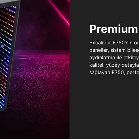
Premium 
Excalibur E750’nin ö
paneller, sistem bile
aydınlatma ile etkile
kaliteli yüzey detay
sağlayan E750, perfo