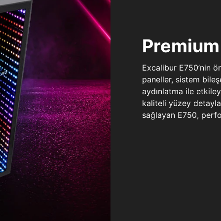
Premium 
Excalibur E750’nin ö
paneller, sistem bile
aydınlatma ile etkile
kaliteli yüzey detay
sağlayan E750, perfo