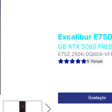
Excalibur E75
GB RTX 5060 FRE
E75Z.250K-DQ60X-VF
5 Yorum
Özelleştir