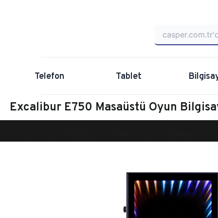
Telefon
Tablet
Bilgisa
Excalibur E750 Masaüstü Oyun Bilgi
Anasayfa
Oyun Bilgisayarı
Masaüstü Oyun Bilgisayarı
Ex