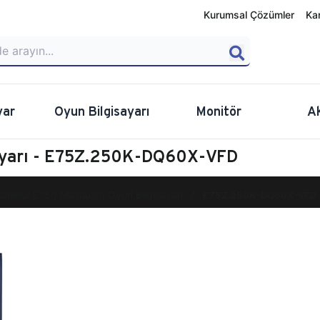
Kurumsal Çözümler
Ka
yar
Oyun Bilgisayarı
Monitör
A
sayarı - E75Z.250K-DQ60X-VFD
calibur E750 Masaüstü Oyun Bilgisayarı
E75Z.250K-DQ60X-VFD