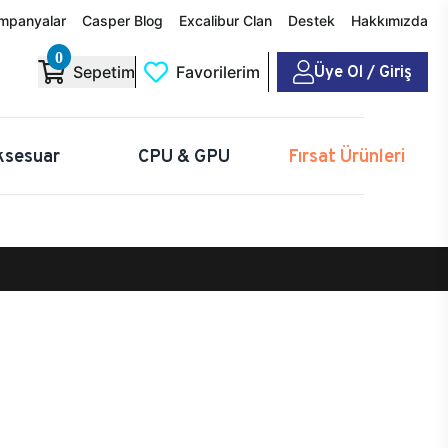
mpanyalar
Casper Blog
Excalibur Clan
Destek
Hakkımızda
0
Üye Ol / Giriş
Sepetim
Favorilerim
ksesuar
CPU & GPU
Fırsat Ürünleri