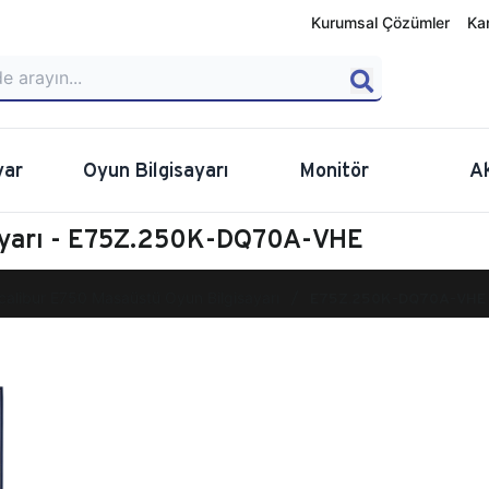
Kurumsal Çözümler
Ka
yar
Oyun Bilgisayarı
Monitör
A
sayarı - E75Z.250K-DQ70A-VHE
calibur E750 Masaüstü Oyun Bilgisayarı
E75Z.250K-DQ70A-VHE