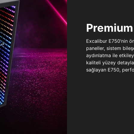
Premium 
Excalibur E750’nin ö
paneller, sistem bile
aydınlatma ile etkile
kaliteli yüzey detay
sağlayan E750, perfo