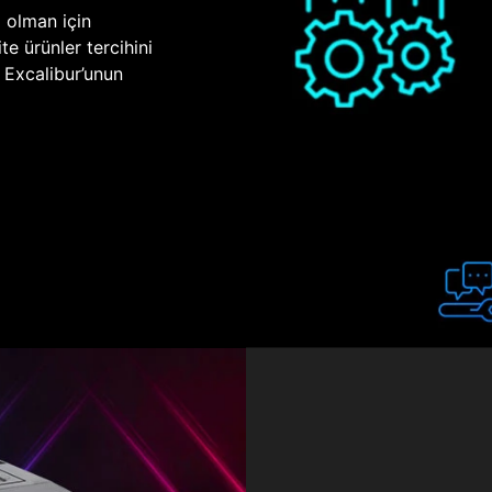
p olman için
te ürünler tercihini
n Excalibur’unun