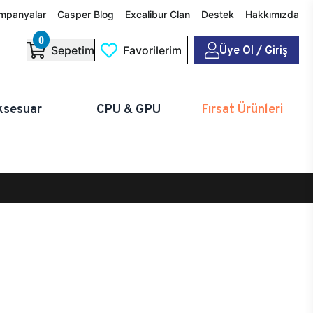
mpanyalar
Casper Blog
Excalibur Clan
Destek
Hakkımızda
0
Üye Ol / Giriş
Sepetim
Favorilerim
ksesuar
CPU & GPU
Fırsat Ürünleri