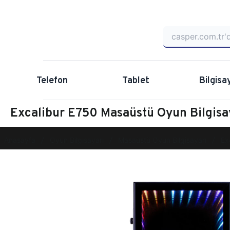
Telefon
Tablet
Bilgisa
Excalibur E750 Masaüstü Oyun Bilgi
Anasayfa
Oyun Bilgisayarı
Masaüstü Oyun Bilgisayarı
Ex