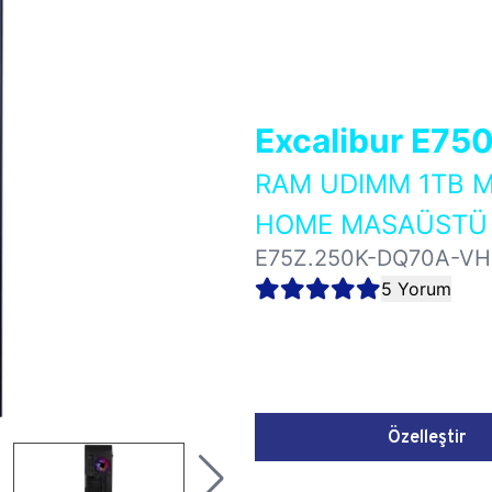
Excalibur E75
RAM UDIMM 1TB M
HOME MASAÜSTÜ 
E75Z.250K-DQ70A-VH
5 Yorum
Özelleştir