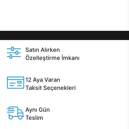
Üstelik satın alma ve satın alma sonrasında hızlı
destek sayesinde Casper kullanıcıların her zaman
yanında!
Satın Alırken
Özelleştirme İmkanı
Casper ürünlerini satın alırken ihtiyacınıza göre
özelleştirebilirsiniz.
12 Aya Varan
Taksit Seçenekleri
Anlaşmalı kredi kartlarına 12 aya varan taksit seçenekleri
Casper'da.
Aynı Gün
Teslim
Seçili ürünlerde Aynı Gün Teslim!