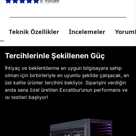
5 Yorum
Teknik Özellikler
İncelemeler
Yoruml
Tercihlerinle Şekillenen Güç
İhtiyaç ve beklentilerine en uygun bilgisayara sahip
olman için birbirleriyle en uyumlu şekilde çalışacak, en
üst kalite ürünler tercihini bekliyor. Siparişini verdiğin
anda sana özel üretilen Excalibur’unun performans ve
ısı testleri başlıyor!