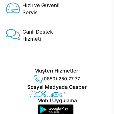
Hızlı ve Güvenli
Servis
1 Saatte servis, Jet servis ve Turbo servis seçenekleri
Casper'da!
Canlı Destek
Hizmeti
Ürünlerinizle ilgili Casper Canlı Destek hizmeti her daim
sizinle.
Müşteri Hizmetleri
(0850) 250 77 77
Sosyal Medyada Casper
Casper Facebook
Casper Instagram
Casper Twitter
Casper LinkedIn
Casper YouTube
Casper TikTok
Mobil Uygulama