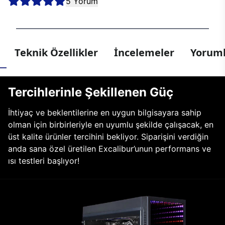
5 Yorum
Teknik Özellikler
İncelemeler
Yoruml
Tercihlerinle Şekillenen Güç
İhtiyaç ve beklentilerine en uygun bilgisayara sahip
olman için birbirleriyle en uyumlu şekilde çalışacak, en
üst kalite ürünler tercihini bekliyor. Siparişini verdiğin
anda sana özel üretilen Excalibur’unun performans ve
ısı testleri başlıyor!