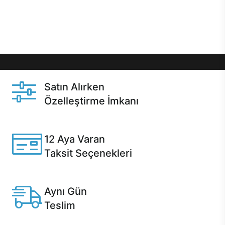
Üstelik satın alma ve satın alma sonrasında hızlı
destek sayesinde Casper kullanıcıların her zaman
yanında!
Satın Alırken
Özelleştirme İmkanı
Casper ürünlerini satın alırken ihtiyacınıza göre
özelleştirebilirsiniz.
12 Aya Varan
Taksit Seçenekleri
Anlaşmalı kredi kartlarına 12 aya varan taksit seçenekleri
Casper'da.
Aynı Gün
Teslim
Seçili ürünlerde Aynı Gün Teslim!