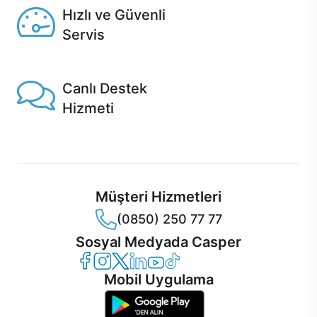
Hızlı ve Güvenli
Servis
1 Saatte servis, Jet servis ve Turbo servis seçenekleri
Casper'da!
Canlı Destek
Hizmeti
Ürünlerinizle ilgili Casper Canlı Destek hizmeti her daim
sizinle.
Müşteri Hizmetleri
(0850) 250 77 77
Sosyal Medyada Casper
Casper Facebook
Casper Instagram
Casper Twitter
Casper LinkedIn
Casper YouTube
Casper TikTok
Mobil Uygulama