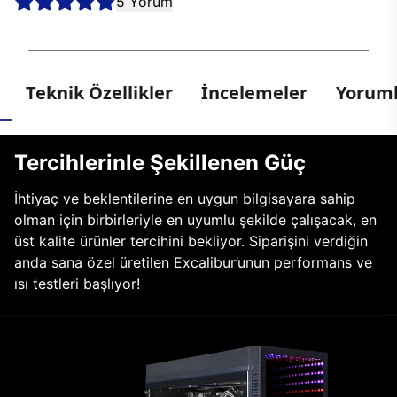
5 Yorum
Teknik Özellikler
İncelemeler
Yoruml
Tercihlerinle Şekillenen Güç
İhtiyaç ve beklentilerine en uygun bilgisayara sahip
olman için birbirleriyle en uyumlu şekilde çalışacak, en
üst kalite ürünler tercihini bekliyor. Siparişini verdiğin
anda sana özel üretilen Excalibur’unun performans ve
ısı testleri başlıyor!