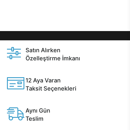
Üstelik satın alma ve satın alma sonrasında hızlı
destek sayesinde Casper kullanıcıların her zaman
yanında!
Satın Alırken
Özelleştirme İmkanı
Casper ürünlerini satın alırken ihtiyacınıza göre
özelleştirebilirsiniz.
12 Aya Varan
Taksit Seçenekleri
Anlaşmalı kredi kartlarına 12 aya varan taksit seçenekleri
Casper'da.
Aynı Gün
Teslim
Seçili ürünlerde Aynı Gün Teslim!