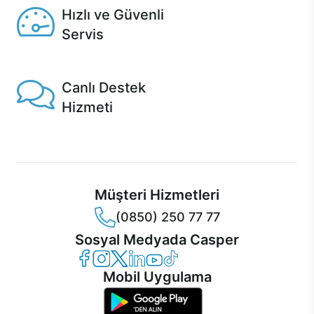
Hızlı ve Güvenli
Servis
1 Saatte servis, Jet servis ve Turbo servis seçenekleri
Casper'da!
Canlı Destek
Hizmeti
Ürünlerinizle ilgili Casper Canlı Destek hizmeti her daim
sizinle.
Müşteri Hizmetleri
(0850) 250 77 77
Sosyal Medyada Casper
Casper Facebook
Casper Instagram
Casper Twitter
Casper LinkedIn
Casper YouTube
Casper TikTok
Mobil Uygulama