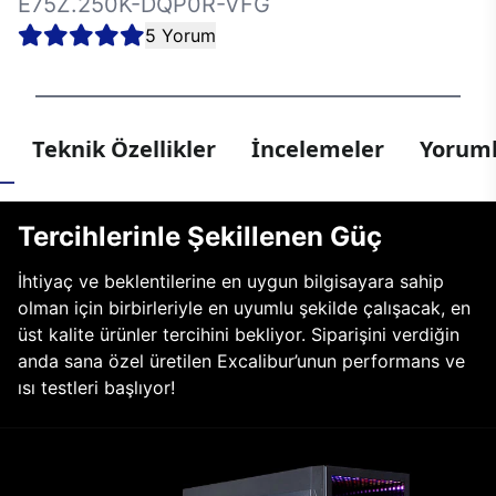
E75Z.250K-DQP0R-VFG
5 Yorum
Teknik Özellikler
İncelemeler
Yoruml
Tercihlerinle Şekillenen Güç
İhtiyaç ve beklentilerine en uygun bilgisayara sahip
olman için birbirleriyle en uyumlu şekilde çalışacak, en
üst kalite ürünler tercihini bekliyor. Siparişini verdiğin
anda sana özel üretilen Excalibur’unun performans ve
ısı testleri başlıyor!