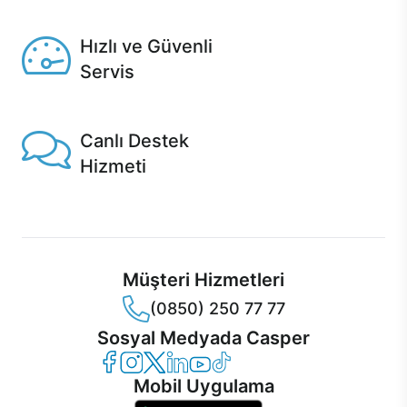
Seçili ürünlerde Aynı Gün Teslim!
Hızlı ve Güvenli
Servis
1 Saatte servis, Jet servis ve Turbo servis seçenekleri
Casper'da!
Canlı Destek
Hizmeti
Ürünlerinizle ilgili Casper Canlı Destek hizmeti her daim
sizinle.
Müşteri Hizmetleri
(0850) 250 77 77
Sosyal Medyada Casper
Casper Facebook
Casper Instagram
Casper Twitter
Casper LinkedIn
Casper YouTube
Casper TikTok
Mobil Uygulama