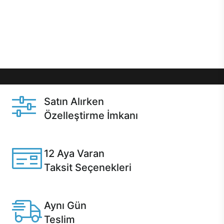
gibi özel fırsatlar Casper kullanıcılarını bekliyor.
Üstelik satın alma ve satın alma sonrasında hızlı
destek sayesinde Casper kullanıcıların her zaman
yanında!
Satın Alırken
Özelleştirme İmkanı
Casper ürünlerini satın alırken ihtiyacınıza göre
özelleştirebilirsiniz.
12 Aya Varan
Taksit Seçenekleri
Anlaşmalı kredi kartlarına 12 aya varan taksit seçenekleri
Casper'da.
Aynı Gün
Teslim