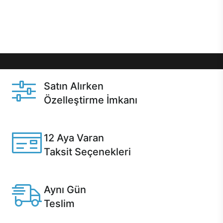
Üstelik satın alma ve satın alma sonrasında hızlı
destek sayesinde Casper kullanıcıların her zaman
yanında!
Satın Alırken
Özelleştirme İmkanı
Casper ürünlerini satın alırken ihtiyacınıza göre
özelleştirebilirsiniz.
12 Aya Varan
Taksit Seçenekleri
Anlaşmalı kredi kartlarına 12 aya varan taksit seçenekleri
Casper'da.
Aynı Gün
Teslim
Seçili ürünlerde Aynı Gün Teslim!