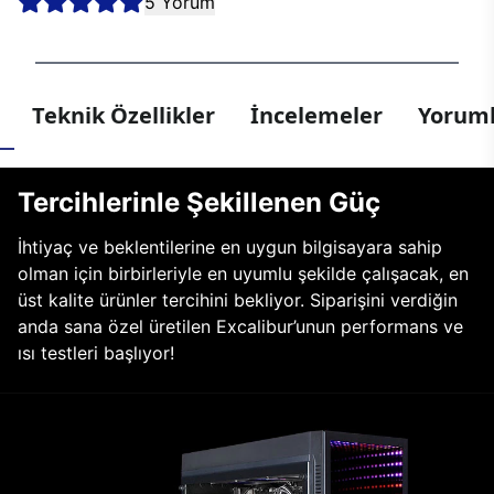
5 Yorum
Teknik Özellikler
İncelemeler
Yoruml
Tercihlerinle Şekillenen Güç
İhtiyaç ve beklentilerine en uygun bilgisayara sahip
olman için birbirleriyle en uyumlu şekilde çalışacak, en
üst kalite ürünler tercihini bekliyor. Siparişini verdiğin
anda sana özel üretilen Excalibur’unun performans ve
ısı testleri başlıyor!