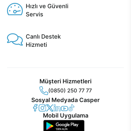
Hızlı ve Güvenli
Servis
1 Saatte servis, Jet servis ve Turbo servis seçenekleri
Casper'da!
Canlı Destek
Hizmeti
Ürünlerinizle ilgili Casper Canlı Destek hizmeti her daim
sizinle.
Müşteri Hizmetleri
(0850) 250 77 77
Sosyal Medyada Casper
Casper Facebook
Casper Instagram
Casper Twitter
Casper LinkedIn
Casper YouTube
Casper TikTok
Mobil Uygulama