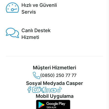
Hızlı ve Güvenli
Servis
1 Saatte servis, Jet servis ve Turbo servis seçenekleri
Casper'da!
Canlı Destek
Hizmeti
Ürünlerinizle ilgili Casper Canlı Destek hizmeti her daim
sizinle.
Müşteri Hizmetleri
(0850) 250 77 77
Sosyal Medyada Casper
Casper Facebook
Casper Instagram
Casper Twitter
Casper LinkedIn
Casper YouTube
Casper TikTok
Mobil Uygulama