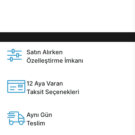
Üstelik satın alma ve satın alma sonrasında hızlı
destek sayesinde Casper kullanıcıların her zaman
yanında!
Satın Alırken
Özelleştirme İmkanı
Casper ürünlerini satın alırken ihtiyacınıza göre
özelleştirebilirsiniz.
12 Aya Varan
Taksit Seçenekleri
Anlaşmalı kredi kartlarına 12 aya varan taksit seçenekleri
Casper'da.
Aynı Gün
Teslim
Seçili ürünlerde Aynı Gün Teslim!