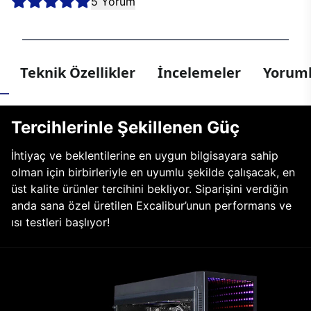
5 Yorum
Teknik Özellikler
İncelemeler
Yoruml
Tercihlerinle Şekillenen Güç
İhtiyaç ve beklentilerine en uygun bilgisayara sahip
olman için birbirleriyle en uyumlu şekilde çalışacak, en
üst kalite ürünler tercihini bekliyor. Siparişini verdiğin
anda sana özel üretilen Excalibur’unun performans ve
ısı testleri başlıyor!