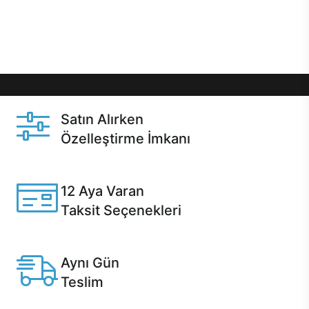
Üstelik satın alma ve satın alma sonrasında hızlı
destek sayesinde Casper kullanıcıların her zaman
yanında!
Satın Alırken
Özelleştirme İmkanı
Casper ürünlerini satın alırken ihtiyacınıza göre
özelleştirebilirsiniz.
12 Aya Varan
Taksit Seçenekleri
Anlaşmalı kredi kartlarına 12 aya varan taksit seçenekleri
Casper'da.
Aynı Gün
Teslim
Seçili ürünlerde Aynı Gün Teslim!