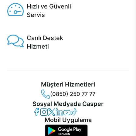
Hızlı ve Güvenli
Servis
1 Saatte servis, Jet servis ve Turbo servis seçenekleri
Casper'da!
Canlı Destek
Hizmeti
Ürünlerinizle ilgili Casper Canlı Destek hizmeti her daim
sizinle.
Müşteri Hizmetleri
(0850) 250 77 77
Sosyal Medyada Casper
Casper Facebook
Casper Instagram
Casper Twitter
Casper LinkedIn
Casper YouTube
Casper TikTok
Mobil Uygulama