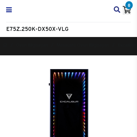
0
E75Z.250K-DX50X-VLG
Oyun Bilgisayarı
Masaüstü Oyun Bilgisayarı
Excalibur