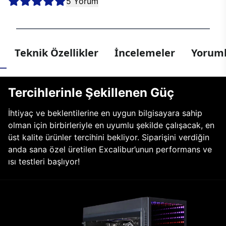
5 Yorum
Teknik Özellikler
İncelemeler
Yoruml
Tercihlerinle Şekillenen Güç
İhtiyaç ve beklentilerine en uygun bilgisayara sahip
olman için birbirleriyle en uyumlu şekilde çalışacak, en
üst kalite ürünler tercihini bekliyor. Siparişini verdiğin
anda sana özel üretilen Excalibur’unun performans ve
ısı testleri başlıyor!