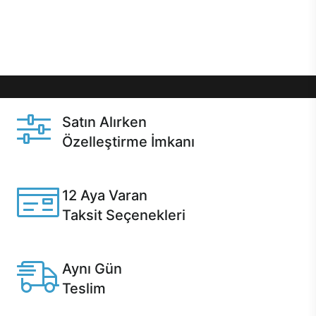
Üstelik satın alma ve satın alma sonrasında hızlı
destek sayesinde Casper kullanıcıların her zaman
yanında!
Satın Alırken
Özelleştirme İmkanı
Casper ürünlerini satın alırken ihtiyacınıza göre
özelleştirebilirsiniz.
12 Aya Varan
Taksit Seçenekleri
Anlaşmalı kredi kartlarına 12 aya varan taksit seçenekleri
Casper'da.
Aynı Gün
Teslim
Seçili ürünlerde Aynı Gün Teslim!