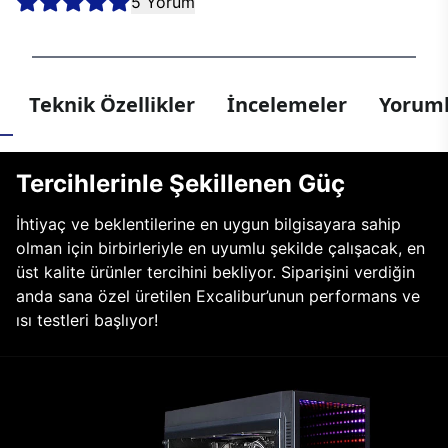
5 Yorum
Teknik Özellikler
İncelemeler
Yoruml
Tercihlerinle Şekillenen Güç
İhtiyaç ve beklentilerine en uygun bilgisayara sahip
olman için birbirleriyle en uyumlu şekilde çalışacak, en
üst kalite ürünler tercihini bekliyor. Siparişini verdiğin
anda sana özel üretilen Excalibur’unun performans ve
ısı testleri başlıyor!