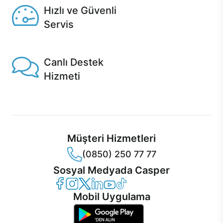
Hızlı ve Güvenli
Servis
1 Saatte servis, Jet servis ve Turbo servis seçenekleri
Casper'da!
Canlı Destek
Hizmeti
Ürünlerinizle ilgili Casper Canlı Destek hizmeti her daim
sizinle.
Müşteri Hizmetleri
(0850) 250 77 77
Sosyal Medyada Casper
Casper Facebook
Casper Instagram
Casper Twitter
Casper LinkedIn
Casper YouTube
Casper TikTok
Mobil Uygulama