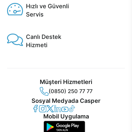
Hızlı ve Güvenli
Servis
1 Saatte servis, Jet servis ve Turbo servis seçenekleri
Casper'da!
Canlı Destek
Hizmeti
Ürünlerinizle ilgili Casper Canlı Destek hizmeti her daim
sizinle.
Müşteri Hizmetleri
(0850) 250 77 77
Sosyal Medyada Casper
Casper Facebook
Casper Instagram
Casper Twitter
Casper LinkedIn
Casper YouTube
Casper TikTok
Mobil Uygulama