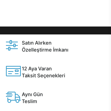
Üstelik satın alma ve satın alma sonrasında hızlı
destek sayesinde Casper kullanıcıların her zaman
yanında!
Satın Alırken
Özelleştirme İmkanı
Casper ürünlerini satın alırken ihtiyacınıza göre
özelleştirebilirsiniz.
12 Aya Varan
Taksit Seçenekleri
Anlaşmalı kredi kartlarına 12 aya varan taksit seçenekleri
Casper'da.
Aynı Gün
Teslim
Seçili ürünlerde Aynı Gün Teslim!