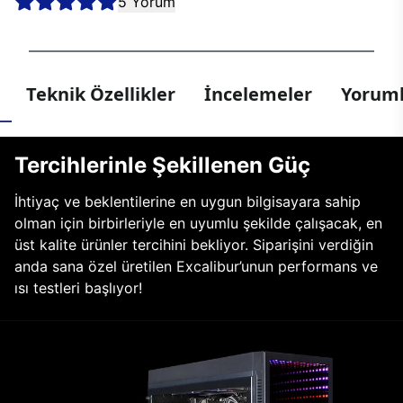
5 Yorum
Teknik Özellikler
İncelemeler
Yoruml
Tercihlerinle Şekillenen Güç
İhtiyaç ve beklentilerine en uygun bilgisayara sahip
olman için birbirleriyle en uyumlu şekilde çalışacak, en
üst kalite ürünler tercihini bekliyor. Siparişini verdiğin
anda sana özel üretilen Excalibur’unun performans ve
ısı testleri başlıyor!