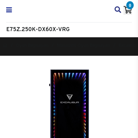
0
E75Z.250K-DX60X-VRG
Oyun Bilgisayarı
Masaüstü Oyun Bilgisayarı
Excalibur