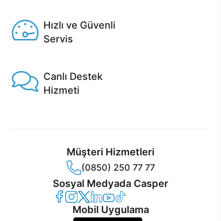
Seçili ürünlerde Aynı Gün Teslim!
Hızlı ve Güvenli
Servis
1 Saatte servis, Jet servis ve Turbo servis seçenekleri
Casper'da!
Canlı Destek
Hizmeti
Ürünlerinizle ilgili Casper Canlı Destek hizmeti her daim
sizinle.
Müşteri Hizmetleri
(0850) 250 77 77
Sosyal Medyada Casper
Casper Facebook
Casper Instagram
Casper Twitter
Casper LinkedIn
Casper YouTube
Casper TikTok
Mobil Uygulama