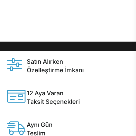
gibi özel fırsatlar Casper kullanıcılarını bekliyor.
Üstelik satın alma ve satın alma sonrasında hızlı
destek sayesinde Casper kullanıcıların her zaman
yanında!
Satın Alırken
Özelleştirme İmkanı
Casper ürünlerini satın alırken ihtiyacınıza göre
özelleştirebilirsiniz.
12 Aya Varan
Taksit Seçenekleri
Anlaşmalı kredi kartlarına 12 aya varan taksit seçenekleri
Casper'da.
Aynı Gün
Teslim