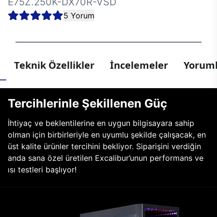
E75Z.250K-DX70R-VSD
5 Yorum
Teknik Özellikler
İncelemeler
Yoruml
Tercihlerinle Şekillenen Güç
İhtiyaç ve beklentilerine en uygun bilgisayara sahip
olman için birbirleriyle en uyumlu şekilde çalışacak, en
üst kalite ürünler tercihini bekliyor. Siparişini verdiğin
anda sana özel üretilen Excalibur’unun performans ve
ısı testleri başlıyor!