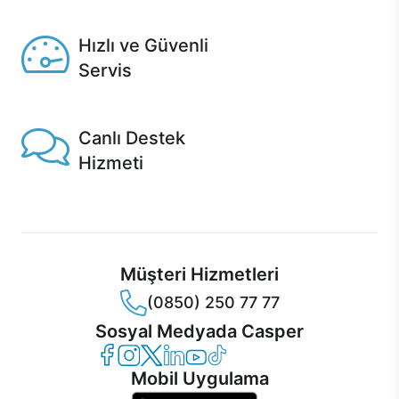
Seçili ürünlerde Aynı Gün Teslim!
Hızlı ve Güvenli
Servis
1 Saatte servis, Jet servis ve Turbo servis seçenekleri
Casper'da!
Canlı Destek
Hizmeti
Ürünlerinizle ilgili Casper Canlı Destek hizmeti her daim
sizinle.
Müşteri Hizmetleri
(0850) 250 77 77
Sosyal Medyada Casper
Casper Facebook
Casper Instagram
Casper Twitter
Casper LinkedIn
Casper YouTube
Casper TikTok
Mobil Uygulama