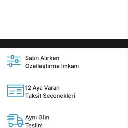
gibi özel fırsatlar Casper kullanıcılarını bekliyor.
Üstelik satın alma ve satın alma sonrasında hızlı
destek sayesinde Casper kullanıcıların her zaman
yanında!
Satın Alırken
Özelleştirme İmkanı
Casper ürünlerini satın alırken ihtiyacınıza göre
özelleştirebilirsiniz.
12 Aya Varan
Taksit Seçenekleri
Anlaşmalı kredi kartlarına 12 aya varan taksit seçenekleri
Casper'da.
Aynı Gün
Teslim