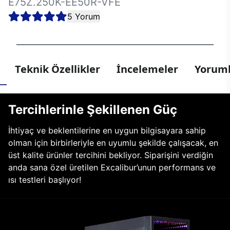
E75Z.250K-EE50R-VFE
5 Yorum
Teknik Özellikler
İncelemeler
Yoruml
Tercihlerinle Şekillenen Güç
İhtiyaç ve beklentilerine en uygun bilgisayara sahip
olman için birbirleriyle en uyumlu şekilde çalışacak, en
üst kalite ürünler tercihini bekliyor. Siparişini verdiğin
anda sana özel üretilen Excalibur’unun performans ve
ısı testleri başlıyor!