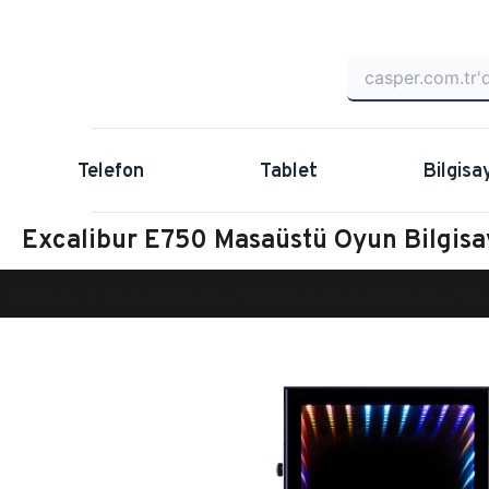
Telefon
Tablet
Bilgisa
Excalibur E750 Masaüstü Oyun Bilgis
Anasayfa
Oyun Bilgisayarı
Masaüstü Oyun Bilgisayarı
Ex