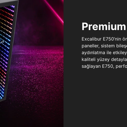
Premium 
Excalibur E750’nin ö
paneller, sistem bile
aydınlatma ile etkile
kaliteli yüzey detay
sağlayan E750, perfo