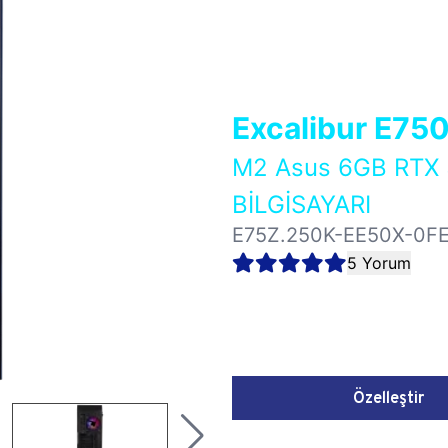
Excalibur E75
M2 Asus 6GB RT
BİLGİSAYARI
E75Z.250K-EE50X-0F
5 Yorum
Özelleştir