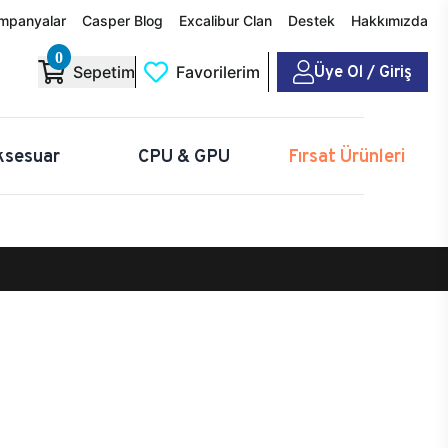
mpanyalar
Casper Blog
Excalibur Clan
Destek
Hakkımızda
0
Üye Ol / Giriş
Sepetim
Favorilerim
ksesuar
CPU & GPU
Fırsat Ürünleri