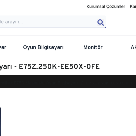
Kurumsal Çözümler
Ka
yar
Oyun Bilgisayarı
Monitör
A
ayarı - E75Z.250K-EE50X-0FE
calibur E750 Masaüstü Oyun Bilgisayarı
E75Z.250K-EE50X-0FE